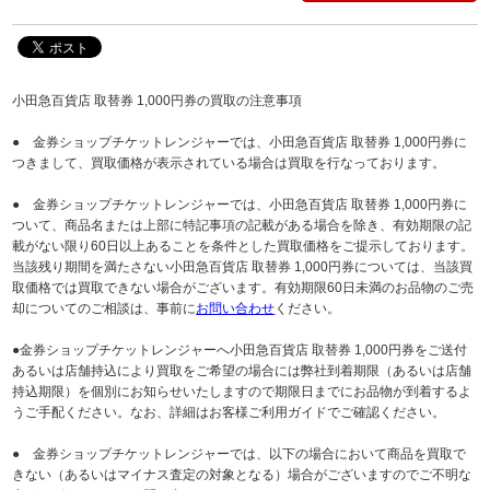
小田急百貨店 取替券 1,000円券の買取の注意事項
● 金券ショップチケットレンジャーでは、小田急百貨店 取替券 1,000円券に
つきまして、買取価格が表示されている場合は買取を行なっております。
● 金券ショップチケットレンジャーでは、小田急百貨店 取替券 1,000円券に
ついて、商品名または上部に特記事項の記載がある場合を除き、有効期限の記
載がない限り60日以上あることを条件とした買取価格をご提示しております。
当該残り期間を満たさない小田急百貨店 取替券 1,000円券については、当該買
取価格では買取できない場合がございます。有効期限60日未満のお品物のご売
却についてのご相談は、事前に
お問い合わせ
ください。
●金券ショップチケットレンジャーへ小田急百貨店 取替券 1,000円券をご送付
あるいは店舗持込により買取をご希望の場合には弊社到着期限（あるいは店舗
持込期限）を個別にお知らせいたしますので期限日までにお品物が到着するよ
うご手配ください。なお、詳細はお客様ご利用ガイドでご確認ください。
● 金券ショップチケットレンジャーでは、以下の場合において商品を買取で
きない（あるいはマイナス査定の対象となる）場合がございますのでご不明な