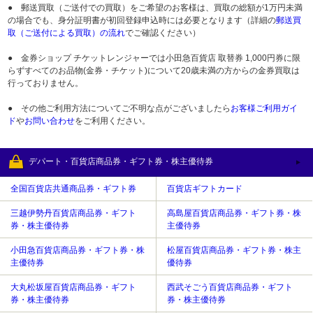
● 郵送買取（ご送付での買取）をご希望のお客様は、買取の総額が1万円未満
の場合でも、身分証明書が初回登録申込時には必要となります（詳細の
郵送買
取（ご送付による買取）の流れ
でご確認ください）
● 金券ショップ チケットレンジャーでは小田急百貨店 取替券 1,000円券に限
らずすべてのお品物(金券・チケット)について20歳未満の方からの金券買取は
行っておりません。
● その他ご利用方法についてご不明な点がございましたら
お客様ご利用ガイ
ド
や
お問い合わせ
をご利用ください。
デパート・百貨店商品券・ギフト券・株主優待券
全国百貨店共通商品券・ギフト券
百貨店ギフトカード
三越伊勢丹百貨店商品券・ギフト
高島屋百貨店商品券・ギフト券・株
券・株主優待券
主優待券
小田急百貨店商品券・ギフト券・株
松屋百貨店商品券・ギフト券・株主
主優待券
優待券
大丸松坂屋百貨店商品券・ギフト
西武そごう百貨店商品券・ギフト
券・株主優待券
券・株主優待券