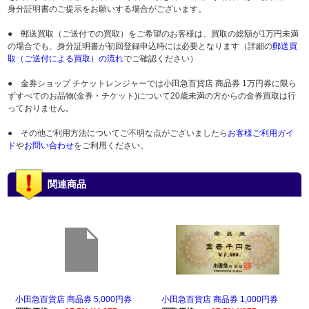
身分証明書のご提示をお願いする場合がございます。
● 郵送買取（ご送付での買取）をご希望のお客様は、買取の総額が1万円未満
の場合でも、身分証明書が初回登録申込時には必要となります（詳細の
郵送買
取（ご送付による買取）の流れ
でご確認ください）
● 金券ショップ チケットレンジャーでは小田急百貨店 商品券 1万円券に限ら
ずすべてのお品物(金券・チケット)について20歳未満の方からの金券買取は行
っておりません。
● その他ご利用方法についてご不明な点がございましたら
お客様ご利用ガイ
ド
や
お問い合わせ
をご利用ください。
関連商品
小田急百貨店 商品券 5,000円券
小田急百貨店 商品券 1,000円券