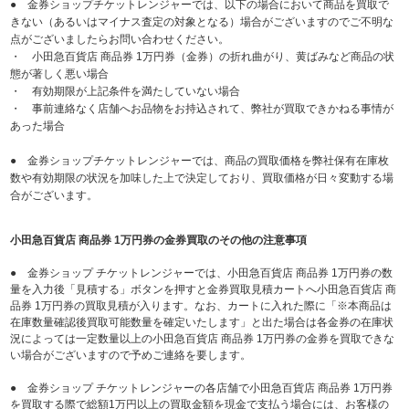
● 金券ショップチケットレンジャーでは、以下の場合において商品を買取で
きない（あるいはマイナス査定の対象となる）場合がございますのでご不明な
点がございましたらお問い合わせください。
・ 小田急百貨店 商品券 1万円券（金券）の折れ曲がり、黄ばみなど商品の状
態が著しく悪い場合
・ 有効期限が上記条件を満たしていない場合
・ 事前連絡なく店舗へお品物をお持込されて、弊社が買取できかねる事情が
あった場合
● 金券ショップチケットレンジャーでは、商品の買取価格を弊社保有在庫枚
数や有効期限の状況を加味した上で決定しており、買取価格が日々変動する場
合がございます。
小田急百貨店 商品券 1万円券の金券買取のその他の注意事項
● 金券ショップ チケットレンジャーでは、小田急百貨店 商品券 1万円券の数
量を入力後「見積する」ボタンを押すと金券買取見積カートへ小田急百貨店 商
品券 1万円券の買取見積が入ります。なお、カートに入れた際に「※本商品は
在庫数量確認後買取可能数量を確定いたします」と出た場合は各金券の在庫状
況によっては一定数量以上の小田急百貨店 商品券 1万円券の金券を買取できな
い場合がございますので予めご連絡を要します。
● 金券ショップ チケットレンジャーの各店舗で小田急百貨店 商品券 1万円券
を買取する際で総額1万円以上の買取金額を現金で支払う場合には、お客様の