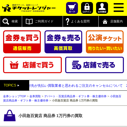
検索
ご利用ガイド
よくある質問
店舗案内
TOPICS
信販売】送付先が先払い買取業者と思われるご注文のキャンセルについて
2025
金券ショップTOP
>
金券買取
>
デパート・百貨店商品券・ギフト券・株主優待券
>
小田急百
貨店商品券・ギフト券・株主優待券
>
小田急百貨店 商品券 1万円券の買取
小田急百貨店 商品券 1万円券の買取