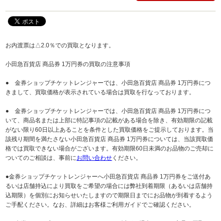
お内渡票は△2.0％での買取となります。
小田急百貨店 商品券 1万円券の買取の注意事項
● 金券ショップチケットレンジャーでは、小田急百貨店 商品券 1万円券につ
きまして、買取価格が表示されている場合は買取を行なっております。
● 金券ショップチケットレンジャーでは、小田急百貨店 商品券 1万円券につ
いて、商品名または上部に特記事項の記載がある場合を除き、有効期限の記載
がない限り60日以上あることを条件とした買取価格をご提示しております。当
該残り期間を満たさない小田急百貨店 商品券 1万円券については、当該買取価
格では買取できない場合がございます。有効期限60日未満のお品物のご売却に
ついてのご相談は、事前に
お問い合わせ
ください。
●金券ショップチケットレンジャーへ小田急百貨店 商品券 1万円券をご送付あ
るいは店舗持込により買取をご希望の場合には弊社到着期限（あるいは店舗持
込期限）を個別にお知らせいたしますので期限日までにお品物が到着するよう
ご手配ください。なお、詳細はお客様ご利用ガイドでご確認ください。