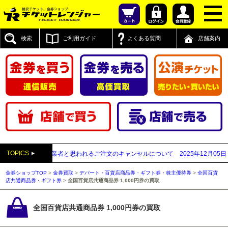
検索
ご利用ガイド
よくある質問
店舗案内
TOPICS
が先払い買取業者と思われるご注文のキャンセルについて
2025年12月05日
【20
金券ショップTOP
>
金券買取
>
デパート・百貨店商品券・ギフト券・株主優待券
>
全国百貨
店共通商品券・ギフト券
>
全国百貨店共通商品券 1,000円券の買取
全国百貨店共通商品券 1,000円券の買取