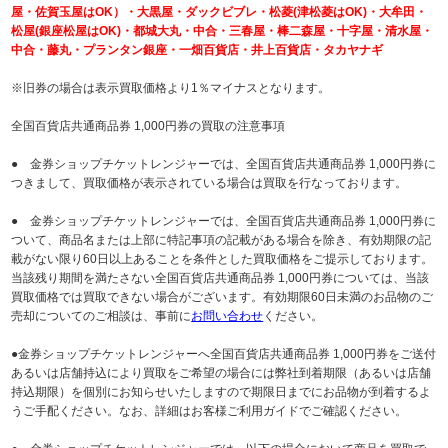
屋・佐賀玉屋はOK）・大黒屋・ダックビブレ・松菱(津松菱はOK)・大牟田・
松屋(銀座松屋はOK)・都城大丸・中合・三春屋・棒二森屋・十字屋・清水屋・
中合・藤丸・プランタン銀座・一畑百貨店・井上百貨店・タカヤナギ
※旧券の場合は表示買取価格より1％マイナスとなります。
全国百貨店共通商品券 1,000円券の買取の注意事項
● 金券ショップチケットレンジャーでは、全国百貨店共通商品券 1,000円券に
つきまして、買取価格が表示されている場合は買取を行なっております。
● 金券ショップチケットレンジャーでは、全国百貨店共通商品券 1,000円券に
ついて、商品名または上部に特記事項の記載がある場合を除き、有効期限の記
載がない限り60日以上あることを条件とした買取価格をご提示しております。
当該残り期間を満たさない全国百貨店共通商品券 1,000円券については、当該
買取価格では買取できない場合がございます。有効期限60日未満のお品物のご
売却についてのご相談は、事前に
お問い合わせ
ください。
●金券ショップチケットレンジャーへ全国百貨店共通商品券 1,000円券をご送付
あるいは店舗持込により買取をご希望の場合には弊社到着期限（あるいは店舗
持込期限）を個別にお知らせいたしますので期限日までにお品物が到着するよ
うご手配ください。なお、詳細はお客様ご利用ガイドでご確認ください。