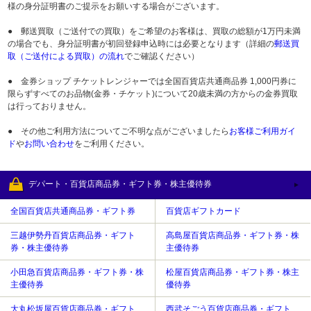
様の身分証明書のご提示をお願いする場合がございます。
● 郵送買取（ご送付での買取）をご希望のお客様は、買取の総額が1万円未満
の場合でも、身分証明書が初回登録申込時には必要となります（詳細の
郵送買
取（ご送付による買取）の流れ
でご確認ください）
● 金券ショップ チケットレンジャーでは全国百貨店共通商品券 1,000円券に
限らずすべてのお品物(金券・チケット)について20歳未満の方からの金券買取
は行っておりません。
● その他ご利用方法についてご不明な点がございましたら
お客様ご利用ガイ
ド
や
お問い合わせ
をご利用ください。
デパート・百貨店商品券・ギフト券・株主優待券
全国百貨店共通商品券・ギフト券
百貨店ギフトカード
三越伊勢丹百貨店商品券・ギフト
高島屋百貨店商品券・ギフト券・株
券・株主優待券
主優待券
小田急百貨店商品券・ギフト券・株
松屋百貨店商品券・ギフト券・株主
主優待券
優待券
大丸松坂屋百貨店商品券・ギフト
西武そごう百貨店商品券・ギフト