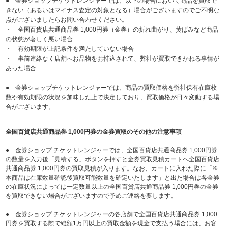
● 金券ショップチケットレンジャーでは、以下の場合において商品を買取で
きない（あるいはマイナス査定の対象となる）場合がございますのでご不明な
点がございましたらお問い合わせください。
・ 全国百貨店共通商品券 1,000円券（金券）の折れ曲がり、黄ばみなど商品
の状態が著しく悪い場合
・ 有効期限が上記条件を満たしていない場合
・ 事前連絡なく店舗へお品物をお持込されて、弊社が買取できかねる事情が
あった場合
● 金券ショップチケットレンジャーでは、商品の買取価格を弊社保有在庫枚
数や有効期限の状況を加味した上で決定しており、買取価格が日々変動する場
合がございます。
全国百貨店共通商品券 1,000円券の金券買取のその他の注意事項
● 金券ショップ チケットレンジャーでは、全国百貨店共通商品券 1,000円券
の数量を入力後「見積する」ボタンを押すと金券買取見積カートへ全国百貨店
共通商品券 1,000円券の買取見積が入ります。なお、カートに入れた際に「※
本商品は在庫数量確認後買取可能数量を確定いたします」と出た場合は各金券
の在庫状況によっては一定数量以上の全国百貨店共通商品券 1,000円券の金券
を買取できない場合がございますので予めご連絡を要します。
● 金券ショップ チケットレンジャーの各店舗で全国百貨店共通商品券 1,000
円券を買取する際で総額1万円以上の買取金額を現金で支払う場合には、お客