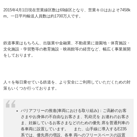
2015年4月1日現在営業線区数は69線区となり、営業キロはおよそ7458k
m。一日平均輸送人員数は約1700万人です。
鉄道事業はもちろん、出版業や金融業、不動産業に遊園地・体育施設・
文化施設・学習塾等の教育施設・映画館等の経営など、幅広く事業展開
をしております。
人々を毎日乗せている鉄道を、より安全にご利用していただくための対
策もいくつか行っております。
バリアフリーの推進(車両における取り組み)：ご高齢のお客
さまやお身体の不自由なお客さま、乳幼児を お連れのお客さ
ま、妊娠しているお客さまなどのための優先 席を普通列車の
各車両に設置しています。 また、山手線に導入するE235
系では、優先席の増設、各車 両へのフリースペースの設置