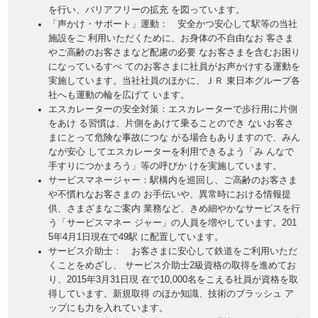
を行い、バリアフリーの拡充 を図っています。
「声かけ・サポート」運動： 安全かつ安心して駅等の当社
施設をご 利用いただくために、お身体の不自由なお 客さま
やご高齢のお客さまなど配慮の必要 なお客さまを含むお困り
になっているすべ てのお客さまに社員がお声かけする運動を
実施しています。当社社員のほかに、ＪＲ 東日本グループ各
社へも運動の輪を広げて います。
エスカレーターの安全対策：エスカレーターで歩行用に片側
をあけ る習慣は、片側をあけて乗ることのでき ないお客さ
まにとって危険な事故につな がる場合もありますので、みん
なが安心 してエスカレーターを利用できるよう「み んなで
手すりにつかまろう」等の呼びか けを実施しています。
サービスマネージャー：駅構内を巡回し、ご高齢のお客さま
や不慣れなお客さまの お手伝いや、異常時における情報提
供、さまざまなご案内 業務など、きめ細やかなサービスを行
う「サービスマネー ジャー」の人員を増やしています。201
5年4月1日現在で49駅 に配置しています。
サービス介助士： お客さまに安心して鉄道をご利用いただ
くことをめざし、 サービス介助士2級資格の取得を進めてお
り、2015年3月31日現 在で10,000名をこえる社員が資格を取
得しています。新規取得 のほか知識、技術のブラッシュ ア
ップにも力を入れています。