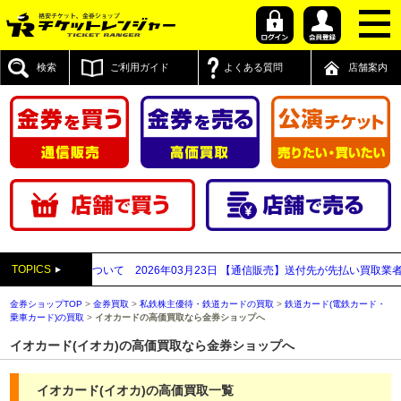
検索
ご利用ガイド
よくある質問
店舗案内
TOPICS
宿西口店について
2026年03月23日
【通信販売】送付先が先払い買取業者と思わ
金券ショップTOP
>
金券買取
>
私鉄株主優待・鉄道カードの買取
>
鉄道カード(電鉄カード・
乗車カード)の買取
>
イオカードの高価買取なら金券ショップへ
イオカード(イオカ)の高価買取なら金券ショップへ
イオカード(イオカ)の高価買取一覧