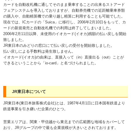
カードを自動改札機に通してそのまま乗車することの出来るストアード
フェアシステムを導入しておりますが、自動券売機での近距離乗車券類
の購入や、自動精算機での乗り越し精算に利用することも可能でした。
現在では、ICカードの「Suica」に移行し、2006年2月10日をもって、カ
ードの新規発売と自動改札機での利用は終了してしまいました。
2006年2月11日以降、未使用のイオカード(イオカ)残額の払い戻しを開始
致しました。
JR東日本のみどりの窓口にて払い戻しの受付を開始致しました。
払い戻しによる手数料は発生致しません。
イオカード(イオカ)の由来は、直接入って（in）直接出る（out）ことが
できるということから「io-card」と名づけられました。
JR東日本について
JR東日本(東日本旅客株式会社)とは、1987年4月1日に日本国有鉄道より
鉄道事業を引き継いだ企業のひとつ。
営業エリアは、関東・甲信越から東北までの広範囲な地域をカバーして
おり、JRグループの中で最も企業規模が大きいとされております。