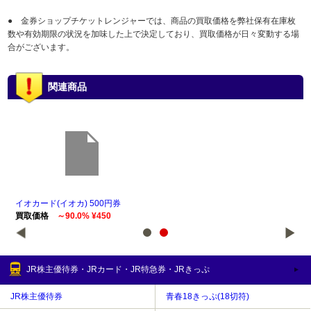
● 金券ショップチケットレンジャーでは、商品の買取価格を弊社保有在庫枚
数や有効期限の状況を加味した上で決定しており、買取価格が日々変動する場
合がございます。
関連商品
イオカード(イオカ) 500円券
イオ
買取価格
～90.0% ¥450
買
JR株主優待券・JRカード・JR特急券・JRきっぷ
JR株主優待券
青春18きっぷ(18切符)