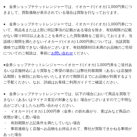
● 金券ショップチケットレンジャーでは、イオカード(イオカ) 1,000円券につ
きまして、買取価格が表示されている場合は買取を行なっております。
● 金券ショップチケットレンジャーでは、イオカード(イオカ) 1,000円券につ
いて、商品名または上部に特記事項の記載がある場合を除き、有効期限の記載
がない限り60日以上あることを条件とした買取価格をご提示しております。当
該残り期間を満たさないイオカード(イオカ) 1,000円券については、当該買取
価格では買取できない場合がございます。有効期限60日未満のお品物のご売却
についてのご相談は、事前に
お問い合わせ
ください。
●金券ショップチケットレンジャーへイオカード(イオカ) 1,000円券をご送付あ
るいは店舗持込により買取をご希望の場合には弊社到着期限（あるいは店舗持
込期限）を個別にお知らせいたしますので期限日までにお品物が到着するよう
ご手配ください。なお、詳細はお客様ご利用ガイドでご確認ください。
● 金券ショップチケットレンジャーでは、以下の場合において商品を買取で
きない（あるいはマイナス査定の対象となる）場合がございますのでご不明な
点がございましたらお問い合わせください。
・ イオカード(イオカ) 1,000円券（金券）の折れ曲がり、黄ばみなど商品の
状態が著しく悪い場合
・ 有効期限が上記条件を満たしていない場合
・ 事前連絡なく店舗へお品物をお持込されて、弊社が買取できかねる事情が
あった場合