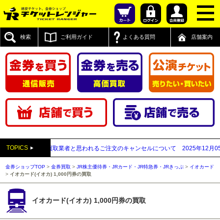
検索
ご利用ガイド
よくある質問
店舗案内
TOPICS
先が先払い買取業者と思われるご注文のキャンセルについて
2025年12月05日
【
金券ショップTOP
>
金券買取
>
JR株主優待券・JRカード・JR特急券・JRきっぷ
>
イオカード
>
イオカード(イオカ) 1,000円券の買取
イオカード(イオカ) 1,000円券の買取