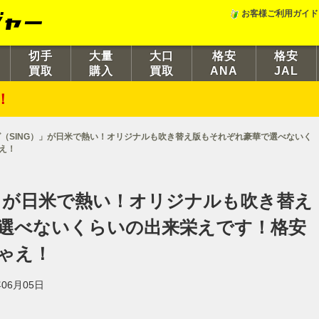
お客様ご利用ガイド
切手
大量
大口
格安
格安
買取
購入
買取
ANA
JAL
！
（SING）」が日米で熱い！オリジナルも吹き替え版もそれぞれ豪華で選べないく
え！
）」が日米で熱い！オリジナルも吹き替え
選べないくらいの出来栄えです！格安
ゃえ！
06月05日