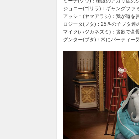
ミーナ(ゾウ)：極度のアガリ症の
ジョニー(ゴリラ)：ギャングファ
アッシュ(ヤマアラシ)：我が道
ロジータ(ブタ)：25匹の子ブタ
マイク(ハツカネズミ)：貪欲で高
グンター(ブタ)：常にパーティー