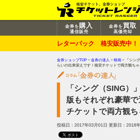
購入
買取
金券を
金券を
通信販売
高価売却
レターパック 格安販売中！
金券ショップTOP
>
金券の達人
>
映画
>
「シング
らいの出来栄えです！格安チケットで両方観ちゃ
「シング（SING
版もそれぞれ豪華で
チケットで両方観ち
投稿日：2017年03月01日
更新日：2018年