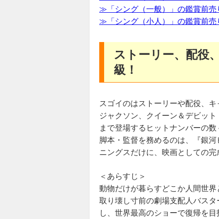
≫「シング（一般）」の鑑賞前売
≫「シング（小人）」の鑑賞前売
ストーリー、配役
級！
スゴイのはストーリーや配役、キ
ジャクソン、クイーン＆デビット
まで登場するヒットナンバーの数
脚本・監督を務めるのは、『銀河
ニングスだけに、映画としての完
＜あらすじ＞
動物だけが暮らすどこか人間世界
取り壊し寸前の劇場支配人バスタ
し、世界最高のショーで復帰を目