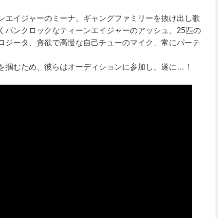
ンエイジャーのミーナ、ギャングファミリーを抜け出し歌
くパンクロックなティーンエイジャーのアッシュ、25匹の
ロジータ、貪欲で高慢な自己チューのマイク、常にパーテ
を掴むため、彼らはオーディションに参加し、遂に…！