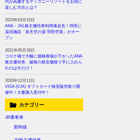
代が高騰するディズニーリゾートをお得に
楽しむ方法とは？
2023年03月10日
ANA・JAL株主優待券利用者必見！羽田に
温浴施設「泉天空の湯 羽田空港」がオー
プン
2021年05月18日
コロナ禍で大幅に価格相場が下がったANA
株主優待券、破格の格安価格で手に入れら
れのは今だけ！
2020年12月11日
VISA (VJA) ギフトカード格安販売祭り開
催中！大量購入受付中！
カテゴリー
JR乗車券
新幹線