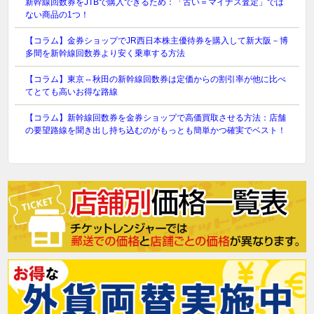
新幹線回数券をJTBで購入できるため：「古い＝マイナス査定」では
ない商品の1つ！
【コラム】金券ショップでJR西日本株主優待券を購入して新大阪－博
多間を新幹線回数券より安く乗車する方法
【コラム】東京⇔秋田の新幹線回数券は定価からの割引率が他に比べ
てとても高いお得な路線
【コラム】新幹線回数券を金券ショップで高価買取させる方法：店舗
の要望路線を聞き出し持ち込むのがもっとも簡単かつ確実でベスト！