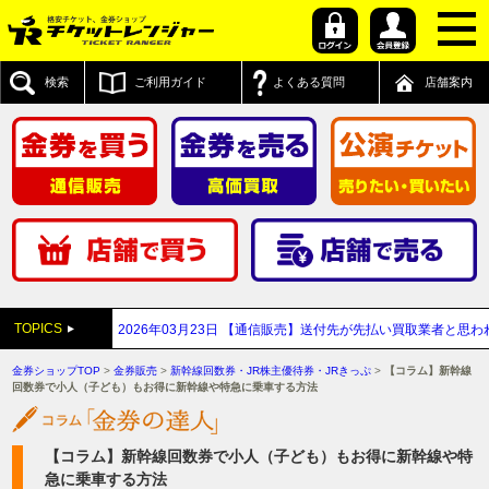
検索
ご利用ガイド
よくある質問
店舗案内
TOPICS
について
2026年03月23日
【通信販売】送付先が先払い買取業者と思われるご注
金券ショップTOP
>
金券販売
>
新幹線回数券・JR株主優待券・JRきっぷ
>
【コラム】新幹線
回数券で小人（子ども）もお得に新幹線や特急に乗車する方法
【コラム】新幹線回数券で小人（子ども）もお得に新幹線や特
急に乗車する方法