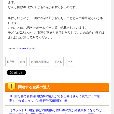
ます。
なんと回数券1枚で子ども2名が乗車できるのです。
条件というのが、1度に2名の子どもであることと自由席限定という条
件です。
このことは、JR各社ホームページ等で記載されています。
子どもが2人いたり、友達や家族と旅行したりして、この条件が当ては
まればぜひ試してみてください。
photo :
Antonio Tajuelo
銀座駅
東京
東京駅八重洲口
子ども
小人
関連する金券の達人
JTB旅行券で新幹線回数券の購入ができる券はさらに買取アップ確
定！－金券ショップの旅行券高価買取り術－
【コラム】JTB旅行券は2種類あり古い券の方が高価買取になるのは