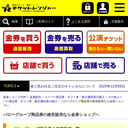
検索
ご利用ガイド
よくある質問
店舗案内
TOPICS
先払い買取業者と思われるご注文のキャンセルについて
2025年12月05日
【202
金券ショップTOP
>
金券販売
>
スーパー商品券・ギフト券・株主優待券の購入
>
その他スー
パー商品券・ギフト券・株主優待券の購入
>
バローグループ商品券の格安販売なら金券ショッ
プへ
バローグループ商品券の格安販売なら金券ショップへ