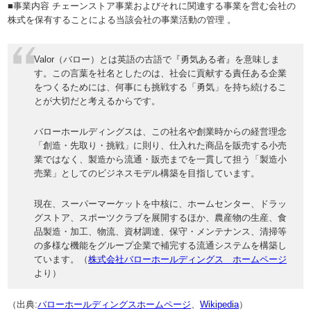
■事業内容 チェーンストア事業およびそれに関連する事業を営む会社の
株式を保有することによる当該会社の事業活動の管理 。
Valor（バロー）とは英語の古語で『勇気ある者』を意味しま
す。この言葉を社名としたのは、社会に貢献する責任ある企業
をつくるためには、何事にも挑戦する「勇気」を持ち続けるこ
とが大切だと考えるからです。
バローホールディングスは、この社名や創業時からの経営理念
「創造・先取り・挑戦」に則り、仕入れた商品を販売する小売
業ではなく、製造から流通・販売までを一貫して担う「製造小
売業」としてのビジネスモデル構築を目指しています。
現在、スーパーマーケットを中核に、ホームセンター、ドラッ
グストア、スポーツクラブを展開するほか、農産物の生産、食
品製造・加工、物流、資材調達、保守・メンテナンス、清掃等
の多様な機能をグループ企業で補完する流通システムを構築し
ています。（
株式会社バローホールディングス ホームページ
より）
（出典:
バローホールディングスホームページ
、
Wikipedia
）