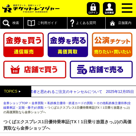
検索
ご利用ガイド
よくある質問
店舗案内
TOPICS
が先払い買取業者と思われるご注文のキャンセルについて
2025年12月05日
【20
金券ショップTOP
>
金券買取
>
私鉄株主優待・鉄道カードの買取
>
その他私鉄株主優待券(全
線乗車証・定期・冊子)の買取
>
つくばエクスプレス1日優待乗車証(TX！1日乗り放題きっぷ)
の高価買取なら金券ショップへ
つくばエクスプレス1日優待乗車証(TX！1日乗り放題きっぷ)の高価
買取なら金券ショップへ