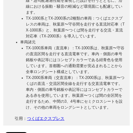
線・急勾配通過性能を重視した設計を行うとともに、沿
線における振動・騒音の軽減など環境面にも配慮してい
ます。
TX-1000系とTX-2000系の2種類の車両
：つくばエクスプ
レスの車両は、秋葉原〜守谷間を走行する直流対応車（T
X-1000系）と、秋葉原〜つくば間を走行する交流・直流
対応車（TX-2000系）を導入しています。
車両諸元
TX-1000系車両（直流車）
：TX-1000系は、秋葉原〜守谷
の直流区間を走行する直流電車です。車内・側面の車号
銘板や表記等にはコンセプトカラーである紺青色を使用
しています。首都圏への通勤需要が見込まれることから
全車ロングシート構成としています。
TX-2000系車両（交直流車）
：TX-2000系は、秋葉原〜つ
くばの直流・交流区間全線を走行する交直流電車です。
車内・側面の車号銘板や表記等にはコンセプトカラーで
ある赤を使用しています。秋葉原〜つくば間の全区間を
走行するため、中間の3、4号車にセミクロスシートを設
け、その他の車両をロングシートとしています。
引用：
つくばエクスプレス