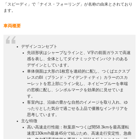
「スピーディ」で「ナイス・フォーリング」が名称の由来とされており
ます。
車両概要
デザインコンセプト
先頭形状はシャープなラインと、V字の前面ガラスで高速
感を表し、全体としてダイナミックでインパクトのある
デザインとしています。
車体側面は大形の1枚窓を連続的に配し、つくばエクスプ
レスのBI（ブランド・アイデンティティ）カラーのスカ
ーレットを窓上部にライン化し、ネイビーブルーを車端
の窓横に配し、シンボルマークを効果的に見せていま
す。
客室内は、沿線の豊かな自然のイメージを取り入れ、ゆ
ったりとした気分で過ごせる上品で優雅なインテリアを
思考しています。
主な特徴
高い高速走行性能
：秋葉原〜つくば間58.3kmを最高運転
速度130km/h最速45分で結ぶため、高速走行安定性、急曲