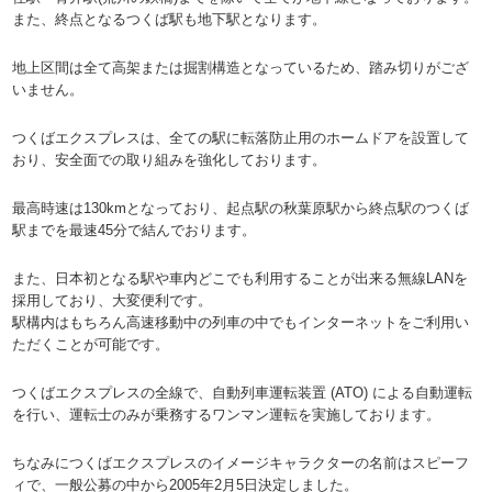
また、終点となるつくば駅も地下駅となります。
地上区間は全て高架または掘割構造となっているため、踏み切りがござ
いません。
つくばエクスプレスは、全ての駅に転落防止用のホームドアを設置して
おり、安全面での取り組みを強化しております。
最高時速は130kmとなっており、起点駅の秋葉原駅から終点駅のつくば
駅までを最速45分で結んでおります。
また、日本初となる駅や車内どこでも利用することが出来る無線LANを
採用しており、大変便利です。
駅構内はもちろん高速移動中の列車の中でもインターネットをご利用い
ただくことが可能です。
つくばエクスプレスの全線で、自動列車運転装置 (ATO) による自動運転
を行い、運転士のみが乗務するワンマン運転を実施しております。
ちなみにつくばエクスプレスのイメージキャラクターの名前はスピーフ
ィで、一般公募の中から2005年2月5日決定しました。