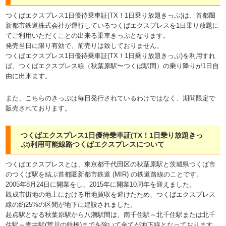
つくばエクスプレス1日優待乗車証(TX！1日乗り放題きっぷ)は、首都圏
新都市鉄道株式会社が運行しているつくばエクスプレスを1日乗り放題に
てご利用いただくことの出来る乗車きっぷとなります。
発売当日に限り有効で、前売りは致しておりません。
つくばエクスプレス1日優待乗車証(TX！1日乗り放題きっぷ)を利用すれ
ば、つくばエクスプレス線（秋葉原駅〜つくば駅間）の乗り降りが1日自
由に出来ます。
また、こちらのきっぷは毎日発行されているわけではなく、期間限定で
販売されております。
つくばエクスプレス1日優待乗車証(TX！1日乗り放題きっ
ぷ)利用可能線路つくばエクスプレスについて
つくばエクスプレスとは、東京都千代田区の秋葉原駅と茨城県つくば市
のつくば駅を結ぶ首都圏新都市鉄道 (MIR) の鉄道路線のことです。
2005年8月24日に開業をし、2015年に開業10周年を迎えました。
既成市街地の地上における用地買収を避けたため、つくばエクスプレス
線の約25%の区間が地下に建設されました。
起点駅となる秋葉原駅から八潮駅間は、南千住駅～北千住駅または北千
住駅～青井駅(荒川の鉄橋)までを除いて全てが地下線となっております。