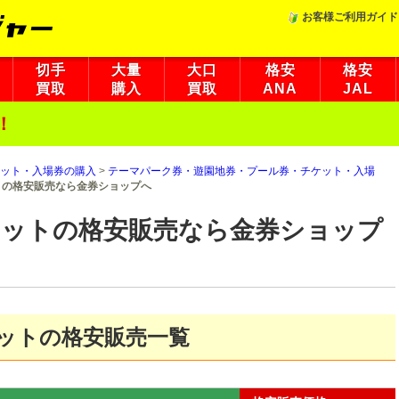
お客様ご利用ガイド
切手
大量
大口
格安
格安
買取
購入
買取
ANA
JAL
！
ット・入場券の購入
>
テーマパーク券・遊園地券・プール券・チケット・入場
トの格安販売なら金券ショップへ
ケットの格安販売なら金券ショップ
ケットの格安販売一覧