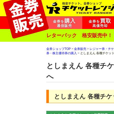
購入
買取
金券を
金券を
通信販売
高価売却
レターパック 格安販売中！
金券ショップTOP
>
金券販売
>
レジャー券・チケ
券・株主優待券の購入
>
としまえん 各種チケッ
としまえん 各種チ
へ
としまえん 各種チ