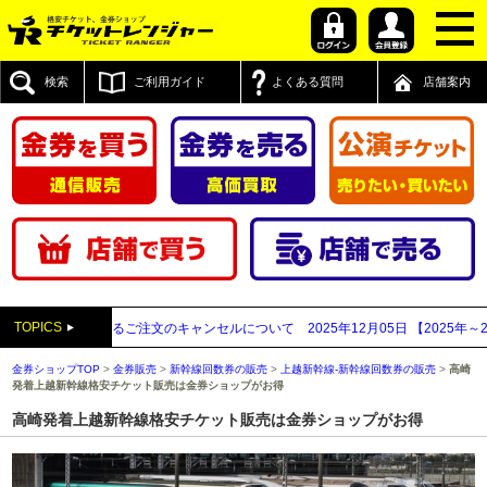
検索
ご利用ガイド
よくある質問
店舗案内
TOPICS
業者と思われるご注文のキャンセルについて
2025年12月05日
【2025年～20
金券ショップTOP
>
金券販売
>
新幹線回数券の販売
>
上越新幹線-新幹線回数券の販売
>
高崎
発着上越新幹線格安チケット販売は金券ショップがお得
高崎発着上越新幹線格安チケット販売は金券ショップがお得