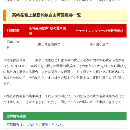
高崎発着上越新幹線自由席回数券一覧
新幹線回数券1枚の通常価
利用区間
チケットレンジャー格安販売価格
格
高崎⇔大
JRより販売終了
取り扱い終了
宮
※特定都区市内・・・東京、大阪など11都市内の駅とその都市内の中心駅から営業キ
ロが201キロメートル以上ある駅との区間の運賃は、その都市内の外を経てから再びそ
の都市内を通過する場合、または都市内を通過し、外を経てから再びその都市内に戻
る場合を除いて、中心駅から、または中心駅までの営業キロ、運賃計算キロで計算し
ます。
※都区市内発着の乗車券は、それぞれの同じゾーン内ならどの駅でも乗り始める（ま
たは降りる）ことができます。ただし、同じゾーン内の駅で途中下車はできません。
空席情報確認
空席情報はこちらからご確認ください