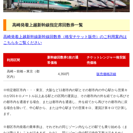
高崎発着上越新幹線指定席回数券一覧
高崎発着上越新幹線新幹線回数券（格安チケット販売）のご利用案内は
こちらをご覧ください
新幹線回数券1枚の通
チケットレンジャー格安販
利用区間
常価格
売価格
高崎～前橋⇔東京（都
4,350円
販売価格詳細
区内）
※特定都区市内・・・東京、大阪など11都市内の駅とその都市内の中心駅から営業キ
ロが201キロメートル以上ある駅との区間の運賃は、その都市内の外を経てから再びそ
の都市内を通過する場合、または都市内を通過し、外を経てから再びその都市内に戻
る場合を除いて、中心駅から、または中心駅までの営業キロ、運賃計算キロで計算し
ます。
※都区市内発着の乗車券は、それぞれの同じゾーン内ならどの駅でも乗り始める（ま
たは降りる）ことができます。ただし、同じゾーン内の駅で途中下車はできません。