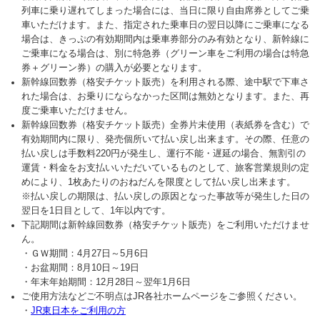
列車に乗り遅れてしまった場合には、当日に限り自由席券としてご乗
車いただけます。また、指定された乗車日の翌日以降にご乗車になる
場合は、きっぷの有効期間内は乗車券部分のみ有効となり、新幹線に
ご乗車になる場合は、別に特急券（グリーン車をご利用の場合は特急
券＋グリーン券）の購入が必要となります。
新幹線回数券（格安チケット販売）を利用される際、途中駅で下車さ
れた場合は、お乗りにならなかった区間は無効となります。また、再
度ご乗車いただけません。
新幹線回数券（格安チケット販売）全券片未使用（表紙券を含む）で
有効期間内に限り、発売個所いて払い戻し出来ます。その際、任意の
払い戻しは手数料220円が発生し、運行不能・遅延の場合、無割引の
運賃・料金をお支払いいただいているものとして、旅客営業規則の定
めにより、1枚あたりのおねだんを限度として払い戻し出来ます。
※払い戻しの期限は、払い戻しの原因となった事故等が発生した日の
翌日を1日目として、1年以内です。
下記期間は新幹線回数券（格安チケット販売）をご利用いただけませ
ん。
・ＧＷ期間：4月27日～5月6日
・お盆期間：8月10日～19日
・年末年始期間：12月28日～翌年1月6日
ご使用方法などご不明点はJR各社ホームページをご参照ください。
・
JR東日本をご利用の方