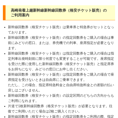
高崎発着上越新幹線新幹線回数券（格安チケット販売）の
ご利用案内
新幹線回数券（格安チケット販売）は乗車券と特急券がセットとなっ
ております。
新幹線回数券（格安チケット販売）の指定回数券をご購入の場合は事
前にみどりの窓口、または、券売機での列車、座席指定が必要となり
ます。
新幹線回数券（格安チケット販売）は指定回数券をご購入の場合は指
定列車出発時刻前に限り何度でも変更することが可能です。座席指定
を受けた際に使用した新幹線回数券（格安チケット販売）と指定席券
をお持ちになり、みどりの窓口にお申し出ください。
新幹線回数券（格安チケット販売）は指定回数券をご購入の場合で座
席指定を受けないときは自由席にご乗車できます。
ただし、この場合、指定席特急料金と自由席特急料金との差額の払い
戻しはございません。
新幹線回数券（格安チケット販売）の設定区間のどちらの方向からも
ご利用になれます。
片道で1枚新幹線回数券（格安チケット販売）が必要となります。往
復でご利用いただく場合は2枚ご購入ください。
新幹線回数券（格安チケット販売）の指定回数券をご利用の際、指定