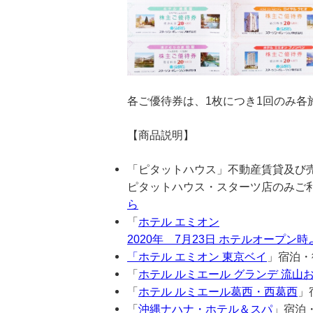
各ご優待券は、1枚につき1回のみ各
【商品説明】
「ピタットハウス」不動産賃貸及び売
ピタットハウス・スターツ店のみご
ら
「
ホテル エミオン
2020年 7月23日 ホテルオープ
「
ホテル エミオン 東京ベイ
」宿泊・
「
ホテル ルミエール グランデ 流山
「
ホテル ルミエール葛西・西葛西
」
「
沖縄ナハナ・ホテル＆スパ
」宿泊