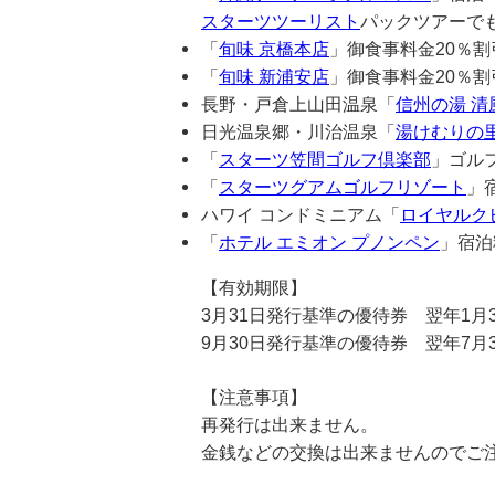
スターツツーリスト
パックツアーで
「
旬味 京橋本店
」御食事料金20％割
「
旬味 新浦安店
」御食事料金20％割
長野・戸倉上山田温泉「
信州の湯 清
日光温泉郷・川治温泉「
湯けむりの里
「
スターツ笠間ゴルフ倶楽部
」ゴルフ
「
スターツグアムゴルフリゾート
」
ハワイ コンドミニアム「
ロイヤルク
「
ホテル エミオン プノンペン
」宿泊
【有効期限】
3月31日発行基準の優待券 翌年1月
9月30日発行基準の優待券 翌年7月
【注意事項】
再発行は出来ません。
金銭などの交換は出来ませんのでご