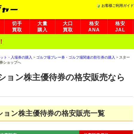
お客様ご利用ガイド
切手
大量
大口
格安
格安
買取
購入
買取
ANA
JAL
！
ット・入場券の購入
>
ゴルフ場プレー券・ゴルフ場関連の割引券の購入
>
スター
券ショップへ
ション株主優待券の格安販売なら
ション株主優待券の格安販売一覧