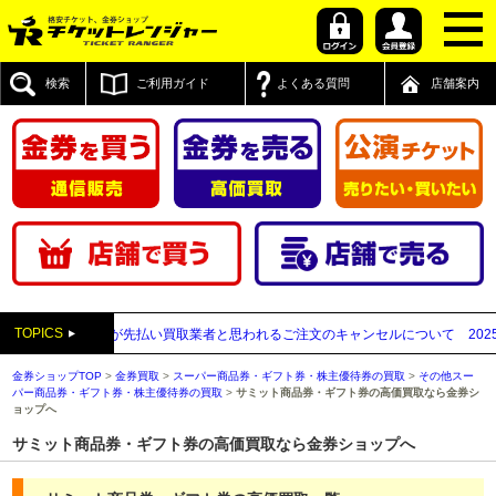
検索
ご利用ガイド
よくある質問
店舗案内
TOPICS
売】送付先が先払い買取業者と思われるご注文のキャンセルについて
2025年12
金券ショップTOP
>
金券買取
>
スーパー商品券・ギフト券・株主優待券の買取
>
その他スー
パー商品券・ギフト券・株主優待券の買取
>
サミット商品券・ギフト券の高価買取なら金券シ
ョップへ
サミット商品券・ギフト券の高価買取なら金券ショップへ