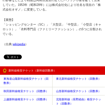
の影響などにより戦後は岡島百貨店の近くにバラック小屋を建てて営業
していた。1953年（昭和28年）には株式会社化により社名を現在の「株
式会社オギノ」に変更している。
【業態】
「ショッピングセンター（SC）」「大型店」「中型店」「小型店（キャ
ロット）」「衣料専門店（ファミリーファッション）」の5つに分類され
ている。
（出典:
wikipedia
）
新幹線格安チケット（新幹線回数券）
東海道山陽新幹線格安チケット（回
東北新幹線格安チケット（回数券）
数券）
秋田新幹線格安チケット（回数券）
山形新幹線格安チケット（回数券）
上越新幹線格安チケット（回数券）
北陸新幹線（長野経由）格安チケッ
ト（回数券）