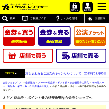
検索
ご利用ガイド
よくある質問
店舗案内
TOPICS
払い買取業者と思われるご注文のキャンセルについて
2025年12月05日
【2025
金券ショップTOP
>
金券販売
>
スーパー商品券・ギフト券・株主優待券の購入
>
その他スー
パー商品券・ギフト券・株主優待券の購入
>
オギノ 商品券・ポイント券の格安販売なら金券シ
ョップへ
オギノ 商品券・ポイント券の格安販売なら金券ショップへ