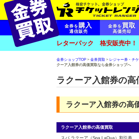
購入
買取
金券を
金券を
通信販売
高価売却
レターパック 格安販売中！
金券ショップTOP
>
金券買取
>
レジャー券・チケ
クーア入館券の高価買取なら金券ショップへ
ラクーア入館券の高
ラクーア入館券の高
ラクーア入館券の高価買取
スパ ラクーア（Spa LaQua）割引券