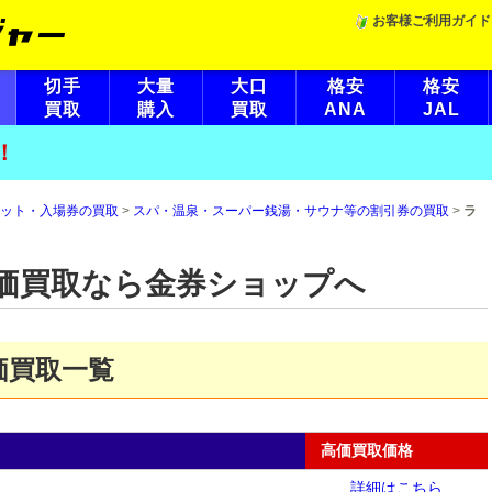
お客様ご利用ガイド
切手
大量
大口
格安
格安
買取
購入
買取
ANA
JAL
！
ット・入場券の買取
>
スパ・温泉・スーパー銭湯・サウナ等の割引券の買取
>
ラ
価買取なら金券ショップへ
価買取一覧
高価買取価格
詳細はこちら