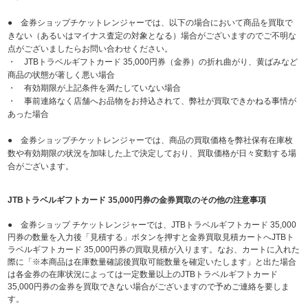
● 金券ショップチケットレンジャーでは、以下の場合において商品を買取で
きない（あるいはマイナス査定の対象となる）場合がございますのでご不明な
点がございましたらお問い合わせください。
・ JTBトラベルギフトカード 35,000円券（金券）の折れ曲がり、黄ばみなど
商品の状態が著しく悪い場合
・ 有効期限が上記条件を満たしていない場合
・ 事前連絡なく店舗へお品物をお持込されて、弊社が買取できかねる事情が
あった場合
● 金券ショップチケットレンジャーでは、商品の買取価格を弊社保有在庫枚
数や有効期限の状況を加味した上で決定しており、買取価格が日々変動する場
合がございます。
JTBトラベルギフトカード 35,000円券の金券買取のその他の注意事項
● 金券ショップ チケットレンジャーでは、JTBトラベルギフトカード 35,000
円券の数量を入力後「見積する」ボタンを押すと金券買取見積カートへJTBト
ラベルギフトカード 35,000円券の買取見積が入ります。なお、カートに入れた
際に「※本商品は在庫数量確認後買取可能数量を確定いたします」と出た場合
は各金券の在庫状況によっては一定数量以上のJTBトラベルギフトカード
35,000円券の金券を買取できない場合がございますので予めご連絡を要しま
す。