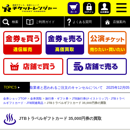
検索
ご利用ガイド
よくある質問
店舗案内
TOPICS
先が先払い買取業者と思われるご注文のキャンセルについて
2025年12月05日
【2
金券ショップTOP
>
金券買取
>
旅行券・ギフト券
>
JTB旅行券(ナイストリップ)・JTBトラベ
ルギフトカード・JTB関連商品
>
JTBトラベルギフトカード 35,000円券の買取
JTBトラベルギフトカード 35,000円券の買取