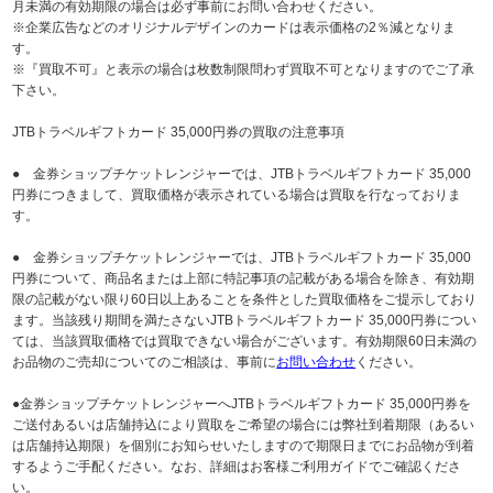
月未満の有効期限の場合は必ず事前にお問い合わせください。
※企業広告などのオリジナルデザインのカードは表示価格の2％減となりま
す。
※『買取不可』と表示の場合は枚数制限問わず買取不可となりますのでご了承
下さい。
JTBトラベルギフトカード 35,000円券の買取の注意事項
● 金券ショップチケットレンジャーでは、JTBトラベルギフトカード 35,000
円券につきまして、買取価格が表示されている場合は買取を行なっておりま
す。
● 金券ショップチケットレンジャーでは、JTBトラベルギフトカード 35,000
円券について、商品名または上部に特記事項の記載がある場合を除き、有効期
限の記載がない限り60日以上あることを条件とした買取価格をご提示しており
ます。当該残り期間を満たさないJTBトラベルギフトカード 35,000円券につい
ては、当該買取価格では買取できない場合がございます。有効期限60日未満の
お品物のご売却についてのご相談は、事前に
お問い合わせ
ください。
●金券ショップチケットレンジャーへJTBトラベルギフトカード 35,000円券を
ご送付あるいは店舗持込により買取をご希望の場合には弊社到着期限（あるい
は店舗持込期限）を個別にお知らせいたしますので期限日までにお品物が到着
するようご手配ください。なお、詳細はお客様ご利用ガイドでご確認くださ
い。