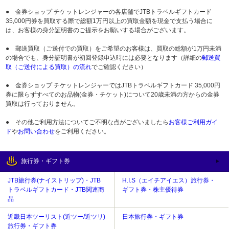
● 金券ショップ チケットレンジャーの各店舗でJTBトラベルギフトカード
35,000円券を買取する際で総額1万円以上の買取金額を現金で支払う場合に
は、お客様の身分証明書のご提示をお願いする場合がございます。
● 郵送買取（ご送付での買取）をご希望のお客様は、買取の総額が1万円未満
の場合でも、身分証明書が初回登録申込時には必要となります（詳細の
郵送買
取（ご送付による買取）の流れ
でご確認ください）
● 金券ショップ チケットレンジャーではJTBトラベルギフトカード 35,000円
券に限らずすべてのお品物(金券・チケット)について20歳未満の方からの金券
買取は行っておりません。
● その他ご利用方法についてご不明な点がございましたら
お客様ご利用ガイ
ド
や
お問い合わせ
をご利用ください。
旅行券・ギフト券
JTB旅行券(ナイストリップ)・JTB
H.I.S（エイチアイエス）旅行券・
トラベルギフトカード・JTB関連商
ギフト券・株主優待券
品
近畿日本ツーリスト(近ツー/近ツリ)
日本旅行券・ギフト券
旅行券・ギフト券