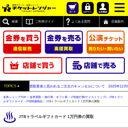
検索
ご利用ガイド
よくある質問
店舗案内
TOPICS
付先が先払い買取業者と思われるご注文のキャンセルについて
2025年12月05日
【
金券ショップTOP
>
金券買取
>
旅行券・ギフト券
>
JTB旅行券(ナイストリップ)・JTBトラベ
ルギフトカード・JTB関連商品
>
JTBトラベルギフトカード 1万円券の買取
JTBトラベルギフトカード 1万円券の買取