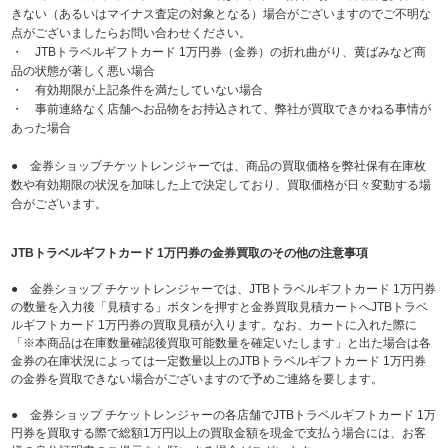
きない（あるいはマイナス査定の対象となる）場合がございますのでご不明な
点がございましたらお問い合わせください。
・ JTBトラベルギフトカード 1万円券（金券）の折れ曲がり、黄ばみなど商
品の状態が著しく悪い場合
・ 有効期限が上記条件を満たしていない場合
・ 事前連絡なく店舗へお品物をお持込されて、弊社が買取できかねる事情が
あった場合
● 金券ショップチケットレンジャーでは、商品の買取価格を弊社保有在庫枚
数や有効期限の状況を加味した上で決定しており、買取価格が日々変動する場
合がございます。
JTBトラベルギフトカード 1万円券の金券買取のその他の注意事項
● 金券ショップ チケットレンジャーでは、JTBトラベルギフトカード 1万円券
の数量を入力後「見積する」ボタンを押すと金券買取見積カートへJTBトラベ
ルギフトカード 1万円券の買取見積が入ります。なお、カートに入れた際に
「※本商品は在庫数量確認後買取可能数量を確定いたします」と出た場合は各
金券の在庫状況によっては一定数量以上のJTBトラベルギフトカード 1万円券
の金券を買取できない場合がございますので予めご連絡を要します。
● 金券ショップ チケットレンジャーの各店舗でJTBトラベルギフトカード 1万
円券を買取する際で総額1万円以上の買取金額を現金で支払う場合には、お客