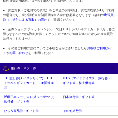
様の身分証明書のご提示をお願いする場合がございます。
● 郵送買取（ご送付での買取）をご希望のお客様は、買取の総額が1万円未満
の場合でも、身分証明書が初回登録申込時には必要となります（詳細の
郵送買
取（ご送付による買取）の流れ
でご確認ください）
● 金券ショップ チケットレンジャーではJTBトラベルギフトカード 1万円券に
限らずすべてのお品物(金券・チケット)について20歳未満の方からの金券買取
は行っておりません。
● その他ご利用方法についてご不明な点がございましたら
お客様ご利用ガイ
ド
や
お問い合わせ
をご利用ください。
旅行券・ギフト券
JTB旅行券(ナイストリップ)・JTB
H.I.S（エイチアイエス）旅行券・
トラベルギフトカード・JTB関連商
ギフト券・株主優待券
品
近畿日本ツーリスト(近ツー/近ツリ)
日本旅行券・ギフト券
旅行券・ギフト券
びゅう商品券・ギフト券
その他旅行券