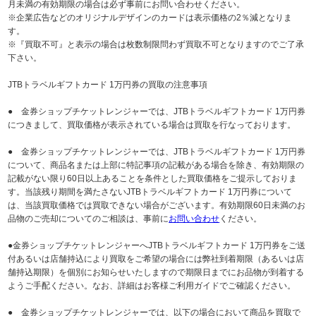
月未満の有効期限の場合は必ず事前にお問い合わせください。
※企業広告などのオリジナルデザインのカードは表示価格の2％減となりま
す。
※『買取不可』と表示の場合は枚数制限問わず買取不可となりますのでご了承
下さい。
JTBトラベルギフトカード 1万円券の買取の注意事項
● 金券ショップチケットレンジャーでは、JTBトラベルギフトカード 1万円券
につきまして、買取価格が表示されている場合は買取を行なっております。
● 金券ショップチケットレンジャーでは、JTBトラベルギフトカード 1万円券
について、商品名または上部に特記事項の記載がある場合を除き、有効期限の
記載がない限り60日以上あることを条件とした買取価格をご提示しておりま
す。当該残り期間を満たさないJTBトラベルギフトカード 1万円券について
は、当該買取価格では買取できない場合がございます。有効期限60日未満のお
品物のご売却についてのご相談は、事前に
お問い合わせ
ください。
●金券ショップチケットレンジャーへJTBトラベルギフトカード 1万円券をご送
付あるいは店舗持込により買取をご希望の場合には弊社到着期限（あるいは店
舗持込期限）を個別にお知らせいたしますので期限日までにお品物が到着する
ようご手配ください。なお、詳細はお客様ご利用ガイドでご確認ください。
● 金券ショップチケットレンジャーでは、以下の場合において商品を買取で