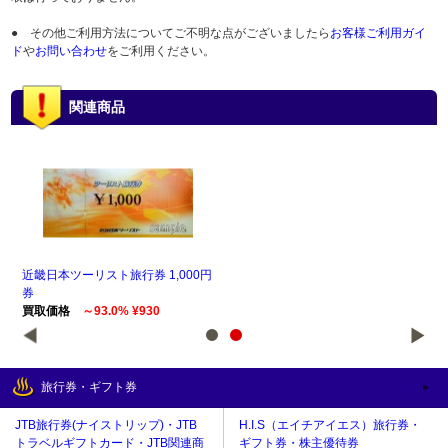
● その他ご利用方法についてご不明な点がございましたら
お客様ご利用ガイ
ド
や
お問い合わせ
をご利用ください。
関連商品
行
近畿日本ツーリスト旅行券 1,000円
近畿
券
券
買取価格
～93.0% ¥930
買
旅行券・ギフト券
JTB旅行券(ナイストリップ)・JTB
H.I.S（エイチアイエス）旅行券・
トラベルギフトカード・JTB関連商
ギフト券・株主優待券