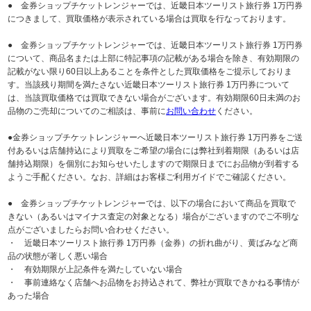
● 金券ショップチケットレンジャーでは、近畿日本ツーリスト旅行券 1万円券
につきまして、買取価格が表示されている場合は買取を行なっております。
● 金券ショップチケットレンジャーでは、近畿日本ツーリスト旅行券 1万円券
について、商品名または上部に特記事項の記載がある場合を除き、有効期限の
記載がない限り60日以上あることを条件とした買取価格をご提示しておりま
す。当該残り期間を満たさない近畿日本ツーリスト旅行券 1万円券について
は、当該買取価格では買取できない場合がございます。有効期限60日未満のお
品物のご売却についてのご相談は、事前に
お問い合わせ
ください。
●金券ショップチケットレンジャーへ近畿日本ツーリスト旅行券 1万円券をご送
付あるいは店舗持込により買取をご希望の場合には弊社到着期限（あるいは店
舗持込期限）を個別にお知らせいたしますので期限日までにお品物が到着する
ようご手配ください。なお、詳細はお客様ご利用ガイドでご確認ください。
● 金券ショップチケットレンジャーでは、以下の場合において商品を買取で
きない（あるいはマイナス査定の対象となる）場合がございますのでご不明な
点がございましたらお問い合わせください。
・ 近畿日本ツーリスト旅行券 1万円券（金券）の折れ曲がり、黄ばみなど商
品の状態が著しく悪い場合
・ 有効期限が上記条件を満たしていない場合
・ 事前連絡なく店舗へお品物をお持込されて、弊社が買取できかねる事情が
あった場合