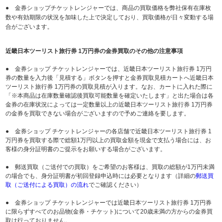
● 金券ショップチケットレンジャーでは、商品の買取価格を弊社保有在庫枚
数や有効期限の状況を加味した上で決定しており、買取価格が日々変動する場
合がございます。
近畿日本ツーリスト旅行券 1万円券の金券買取のその他の注意事項
● 金券ショップ チケットレンジャーでは、近畿日本ツーリスト旅行券 1万円
券の数量を入力後「見積する」ボタンを押すと金券買取見積カートへ近畿日本
ツーリスト旅行券 1万円券の買取見積が入ります。なお、カートに入れた際に
「※本商品は在庫数量確認後買取可能数量を確定いたします」と出た場合は各
金券の在庫状況によっては一定数量以上の近畿日本ツーリスト旅行券 1万円券
の金券を買取できない場合がございますので予めご連絡を要します。
● 金券ショップ チケットレンジャーの各店舗で近畿日本ツーリスト旅行券 1
万円券を買取する際で総額1万円以上の買取金額を現金で支払う場合には、お
客様の身分証明書のご提示をお願いする場合がございます。
● 郵送買取（ご送付での買取）をご希望のお客様は、買取の総額が1万円未満
の場合でも、身分証明書が初回登録申込時には必要となります（詳細の
郵送買
取（ご送付による買取）の流れ
でご確認ください）
● 金券ショップ チケットレンジャーでは近畿日本ツーリスト旅行券 1万円券
に限らずすべてのお品物(金券・チケット)について20歳未満の方からの金券買
取は行っておりません。