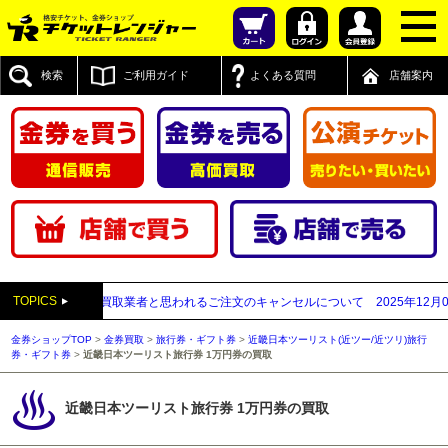
検索
ご利用ガイド
よくある質問
店舗案内
TOPICS
付先が先払い買取業者と思われるご注文のキャンセルについて
2025年12月05日
【
金券ショップTOP
>
金券買取
>
旅行券・ギフト券
>
近畿日本ツーリスト(近ツー/近ツリ)旅行
券・ギフト券
>
近畿日本ツーリスト旅行券 1万円券の買取
近畿日本ツーリスト旅行券 1万円券の買取