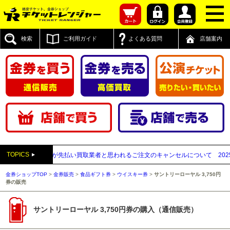
検索
ご利用ガイド
よくある質問
店舗案内
TOPICS
販売】送付先が先払い買取業者と思われるご注文のキャンセルについて
2025年1
金券ショップTOP
>
金券販売
>
食品ギフト券
>
ウイスキー券
>
サントリーローヤル 3,750円
券の販売
サントリーローヤル 3,750円券の購入（通信販売）