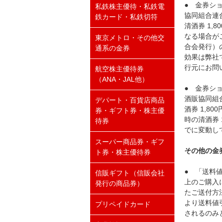
● 金券ショ
私鉄株主優待・私鉄電
協同組合連
鉄カード・私鉄切符
清酒券 1
なる場合が
東京メトロ・その他交
合会発行）
通系の金券
効果は弊社
行元にお問
航空株主優待券
（ANA・JAL他）
● 金券ショ
酒販協同組
デパート・百貨店商品
酒券 1,
券・ギフト券・株主優
時の清酒券
待券
でに変動し
スーパー商品券・ギフ
その他の金
ト券・株主優待券
● 「送料
信販ギフト（信販会社
上のご購入
発行の商品券）
たご送付方
より送料値
プリペイドカード
されるのみ