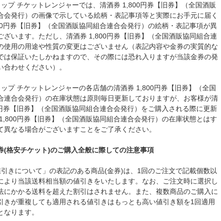
ップ チケットレンジャーでは、清酒券 1,800円券【旧券】（全国酒販
合会発行）の画像で示している絵柄・表記事項等と実際にお手元に届く
,800円券【旧券】（全国酒販協同組合連合会発行）の絵柄・表記事項が異
ございます。ただし、清酒券 1,800円券【旧券】（全国酒販協同組合連
の使用の用途や性質の変更はございません（表記内容や金券の実質的な
では保証いたしかねますので、その際には恐れ入りますが当該金券の発
い合わせください）。
ップ チケットレンジャーの各店舗の清酒券 1,800円券【旧券】（全国
合連合会発行）の在庫状態は原則毎日更新しておりますが、お客様が清
800円券【旧券】（全国酒販協同組合連合会発行）をご購入される際に更新
 1,800円券【旧券】（全国酒販協同組合連合会発行）の在庫状態とはす
て異なる場合がございますことをご了承ください。
券(格安チケット)のご購入全般に際しての注意事項
値引きについて」の表記のある商品(金券)は、1回のご注文で記載個数以
により当該送料相当額の値引きをいたします。なお、ご注文時に選択し
法にかかる送料を超えた割引はされません。また、複数商品のご購入に
引きが重複しても適用される値引きはもっとも高い値引き額を1回適用
となります。