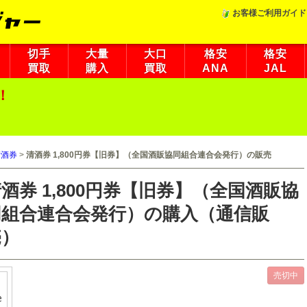
お客様ご利用ガイド
切手
大量
大口
格安
格安
買取
購入
買取
ANA
JAL
！
清酒券
>
清酒券 1,800円券【旧券】（全国酒販協同組合連合会発行）の販売
酒券 1,800円券【旧券】（全国酒販協
同組合連合会発行）の購入（通信販
売）