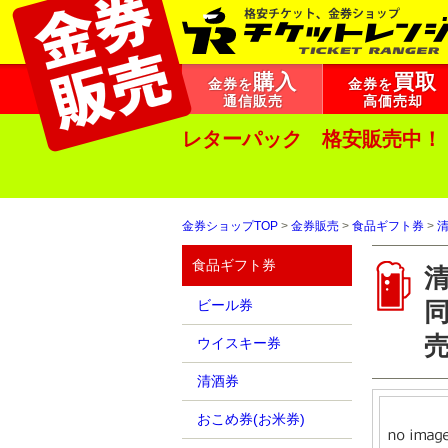
購入
買取
金券を
金券を
通信販売
高価売却
レターパック 格安販売中！
金券ショップTOP
>
金券販売
>
食品ギフト券
>
食品ギフト券
清
ビール券
ウイスキー券
清酒券
おこめ券(お米券)