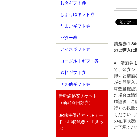
お肉ギフト券
しょうゆギフト券
たまごギフト券
バター券
清酒券 1,
アイスギフト券
のご購入に
ヨーグルトギフト券
● 清酒券
て、金券シ
飲料ギフト券
押すと清酒
が金券購入
その他ギフト券
庫数量確認
た場合は清
新幹線格安チケット
確認後、ご
（新幹線回数券）
行）の数量
ください（
JR株主優待券・JRカー
の在庫状況
ド・JR特急券・JRきっ
ご了承くだ
ぷ