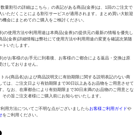
な数量割引の詳細はこちら」の表記がある商品(金券)は、1回のご注文で
入いただくことによる割引サービスが適用されます。まとめ買い大歓迎
の機会にまとめてのご購入をご検討ください。
金券)の使用方法や利用用途は本商品(金券)の提供元の最新の情報を優先し
商品(金券)詳細情報は弊社にて使用方法や利用用途の変更を確認次第随
ートいたします。
金券)がお客様のお手元に到着後、お客様のご都合による返品・交換は原
受けしておりません。
イトル(商品名)および商品説明文に有効期限に関する説明表記のない商
しては、ご注文日より有効期限まで30日以上あるお品物をご用意させて
す。なお、在庫都合により有効期限まで30日未満のお品物のご用意とな
、その旨ご注文者様にご購入前にお知らせいたします。
ご利用方法についてご不明な点がございましたら
お客様ご利用ガイド
や
せ
をご利用ください。