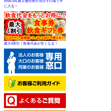
ANA/JAL株主優待券が当日その場で手
に入る！
最大4割引！飲食代金が安くなる！