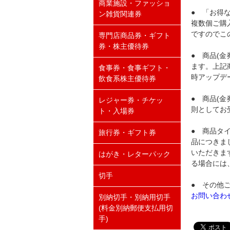
商業施設・ファッショ
● 「お得
ン雑貨関連券
複数個ご購
ですのでこ
専門店商品券・ギフト
券・株主優待券
● 商品(
ます。上記
食事券・食事ギフト・
時アップデ
飲食系株主優待券
● 商品(
レジャー券・チケッ
則としてお
ト・入場券
● 商品タ
旅行券・ギフト券
品につきま
いただきま
はがき・レターパック
る場合には
切手
● その他
お問い合わ
別納切手・別納用切手
(料金別納郵便支払用切
手)