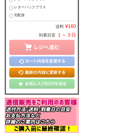
レターパックプラス
宅配便
¥160
送料
１～３日
到着目安