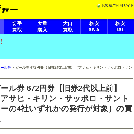
お客様ご利用ガイド
切手
大量
大口
格安
格安
買取
購入
買取
ANA
JAL
！
ビール券
>
ビール券 672円券【旧券2代以上前】（アサヒ・キリン・サッポロ・サン
ール券 672円券【旧券2代以上前】
（アサヒ・キリン・サッポロ・サント
リーの4社いずれかの発行が対象）の買
取