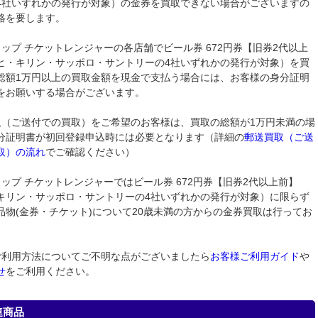
4社いずれかの発行が対象）の金券を買取できない場合がございますの
絡を要します。
ョップ チケットレンジャーの各店舗でビール券 672円券【旧券2代以上
ヒ・キリン・サッポロ・サントリーの4社いずれかの発行が対象）を買
総額1万円以上の買取金額を現金で支払う場合には、お客様の身分証明
をお願いする場合がございます。
取（ご送付での買取）をご希望のお客様は、買取の総額が1万円未満の場
分証明書が初回登録申込時には必要となります（詳細の
郵送買取（ご送
取）の流れ
でご確認ください）
ョップ チケットレンジャーではビール券 672円券【旧券2代以上前】
キリン・サッポロ・サントリーの4社いずれかの発行が対象）に限らず
品物(金券・チケット)について20歳未満の方からの金券買取は行ってお
ご利用方法についてご不明な点がございましたら
お客様ご利用ガイド
や
せ
をご利用ください。
連商品