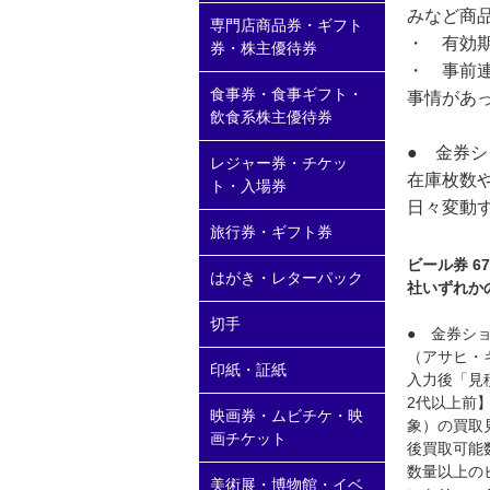
みなど商
専門店商品券・ギフト
・ 有効
券・株主優待券
・ 事前
食事券・食事ギフト・
事情があ
飲食系株主優待券
● 金券
レジャー券・チケッ
在庫枚数
ト・入場券
日々変動
旅行券・ギフト券
ビール券 
はがき・レターパック
社いずれか
切手
● 金券シ
（アサヒ・
印紙・証紙
入力後「見
2代以上前
映画券・ムビチケ・映
象）の買取
画チケット
後買取可能
数量以上の
美術展・博物館・イベ