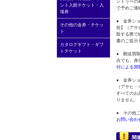
ントリーの
ント入館チケット・入
で予めご連
場券
● 金券シ
その他の金券・チケッ
前】（アサ
ト
取する際で
書のご提示
カタログギフト・ギフ
トチケット
● 郵送買
合でも、身
付による買
● 金券シ
（アサヒ・
すべてのお
りません。
● その他
お問い合わ
関