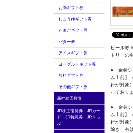
お肉ギフト券
しょうゆギフト券
たまごギフト券
バター券
ビール券 
アイスギフト券
トリーの
ヨーグルトギフト券
● 金券シ
飲料ギフト券
以上前】
行が対象
その他ギフト券
っており
新幹線回数券
● 金券シ
JR株主優待券・JRカー
以上前】
ド・JR特急券・JRきっ
行が対象
ぷ
除き、有