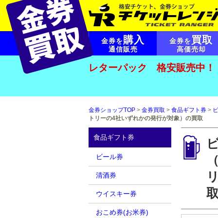
購入
買取
金券を
金券を
通信販売
高価売却
レターパック 格安販売中！
金券ショップTOP
>
金券買取
>
食品ギフト券
>
トリーの4社いずれかの発行が対象）の買取
食品ギフト券
ビ
ビール券
清酒券
ウイスキー券
おこめ券(お米券)