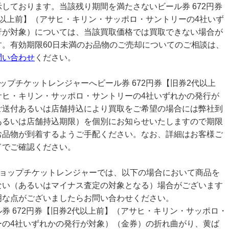
しております。当該残り期間を満たさないビール券 672円券
代以上前】（アサヒ・キリン・サッポロ・サントリーの4社いず
行が対象）については、当該買取価格では買取できない場合が
す。有効期限60日未満のお品物のご売却についてのご相談は、
問い合わせ
ください。
ップチケットレンジャーへビール券 672円券【旧券2代以上
サヒ・キリン・サッポロ・サントリーの4社いずれかの発行が
ご送付あるいは店舗持込により買取をご希望の場合には弊社到
あるいは店舗持込期限）を個別にお知らせいたしますので期限
お品物が到着するようご手配ください。なお、詳細はお客様ご
ドでご確認ください。
ショップチケットレンジャーでは、以下の場合において商品を
ない（あるいはマイナス査定の対象となる）場合がございます
明な点がございましたらお問い合わせください。
券 672円券【旧券2代以上前】（アサヒ・キリン・サッポロ・
ーの4社いずれかの発行が対象）（金券）の折れ曲がり、黄ば