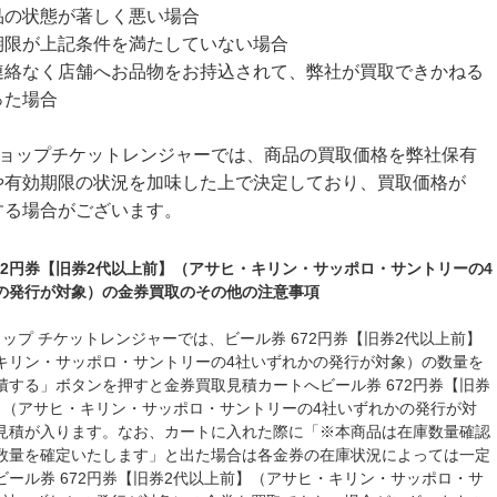
品の状態が著しく悪い場合
期限が上記条件を満たしていない場合
連絡なく店舗へお品物をお持込されて、弊社が買取できかねる
った場合
ショップチケットレンジャーでは、商品の買取価格を弊社保有
や有効期限の状況を加味した上で決定しており、買取価格が
する場合がございます。
672円券【旧券2代以上前】（アサヒ・キリン・サッポロ・サントリーの4
の発行が対象）の金券買取のその他の注意事項
ョップ チケットレンジャーでは、ビール券 672円券【旧券2代以上前】
キリン・サッポロ・サントリーの4社いずれかの発行が対象）の数量を
積する」ボタンを押すと金券買取見積カートへビール券 672円券【旧券
】（アサヒ・キリン・サッポロ・サントリーの4社いずれかの発行が対
見積が入ります。なお、カートに入れた際に「※本商品は在庫数量確認
数量を確定いたします」と出た場合は各金券の在庫状況によっては一定
ビール券 672円券【旧券2代以上前】（アサヒ・キリン・サッポロ・サ