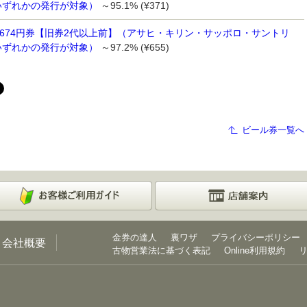
いずれかの発行が対象）
～95.1% (¥371)
 674円券【旧券2代以上前】（アサヒ・キリン・サッポロ・サントリ
いずれかの発行が対象）
～97.2% (¥655)
ビール券一覧へ
金券の達人
裏ワザ
プライバシーポリシー
会社概要
古物営業法に基づく表記
Online利用規約