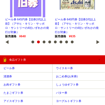
上
ビール券 645円券【旧券2代以上
ビール券 640円券【旧券2代以上
ビー
不
前】（アサヒ・キリン・サッポ
前】（アサヒ・キリン・サッポ
前
ト
ロ・サントリーの4社いずれかの発
ロ・サントリーの4社いずれかの発
ロ
象）
行が対象）
行が対象）
行
販売価格
¥640
販売価格
¥635
販
食品ギフト券
ビール券
ウイスキー券
清酒券
おこめ券(お米券)
お肉ギフト券
しょうゆギフト券
たまごギフト券
バター券
アイスギフト券
ヨーグルトギフト券