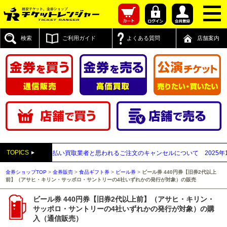
検索
ご利用ガイド
よくある質問
店舗案内
TOPICS
】送付先が先払い買取業者と思われるご注文のキャンセルについて
2025年12月0
金券ショップTOP
>
金券販売
>
食品ギフト券
>
ビール券
>
ビール券 440円券【旧券2代以上
前】（アサヒ・キリン・サッポロ・サントリーの4社いずれかの発行が対象）の販売
ビール券 440円券【旧券2代以上前】（アサヒ・キリン・
サッポロ・サントリーの4社いずれかの発行が対象）の購
入（通信販売）