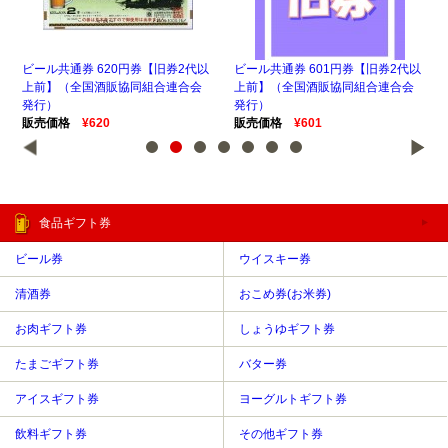
代以
ビール共通券 620円券【旧券2代以
ビール共通券 601円券【旧券2代以
ビー
会
上前】（全国酒販協同組合連合会
上前】（全国酒販協同組合連合会
上
発行）
発行）
発
販売価格
¥620
販売価格
¥601
販
食品ギフト券
ビール券
ウイスキー券
清酒券
おこめ券(お米券)
お肉ギフト券
しょうゆギフト券
たまごギフト券
バター券
アイスギフト券
ヨーグルトギフト券
飲料ギフト券
その他ギフト券