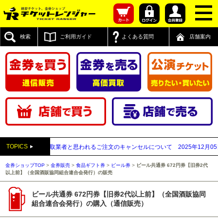
検索
ご利用ガイド
よくある質問
店舗案内
TOPICS
先が先払い買取業者と思われるご注文のキャンセルについて
2025年12月05日
【
金券ショップTOP
>
金券販売
>
食品ギフト券
>
ビール券
>
ビール共通券 672円券【旧券2代
以上前】（全国酒販協同組合連合会発行）の販売
ビール共通券 672円券【旧券2代以上前】（全国酒販協同
組合連合会発行）の購入（通信販売）