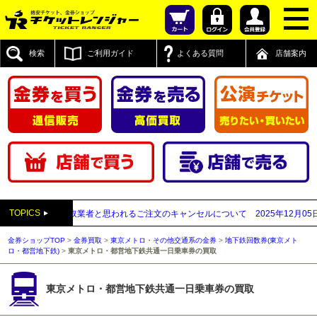
検索
ご利用ガイド
よくある質問
店舗案内
TOPICS
が先払い買取業者と思われるご注文のキャンセルについて
2025年12月05日
【2
金券ショップTOP
>
金券買取
>
東京メトロ・その他交通系の金券
>
地下鉄回数券(東京メト
ロ・都営地下鉄)
>
東京メトロ・都営地下鉄共通一日乗車券の買取
東京メトロ・都営地下鉄共通一日乗車券の買取