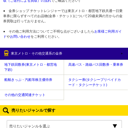
取（ご送付による買取）の流れ
でご確認ください）
● 金券ショップ チケットレンジャーでは東京メトロ・都営地下鉄共通一日乗
車券に限らずすべてのお品物(金券・チケット)について20歳未満の方からの金
券買取は行っておりません。
● その他ご利用方法についてご不明な点がございましたら
お客様ご利用ガイ
ド
や
お問い合わせ
をご利用ください。
東京メトロ・その他交通系の金券
地下鉄回数券(東京メトロ・都営地
高速バス・路線バス回数券・乗車券
下鉄)
船舶きっぷ・汽船等株主優待券
タクシー券(タクシープリペイドカ
ード・タクシーチケット)
その他の交通関連チケット
売りたいジャンルで探す