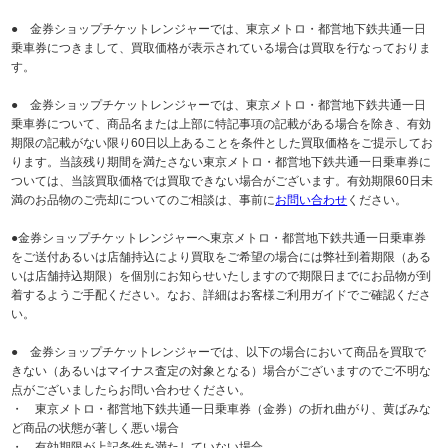
● 金券ショップチケットレンジャーでは、東京メトロ・都営地下鉄共通一日
乗車券につきまして、買取価格が表示されている場合は買取を行なっておりま
す。
● 金券ショップチケットレンジャーでは、東京メトロ・都営地下鉄共通一日
乗車券について、商品名または上部に特記事項の記載がある場合を除き、有効
期限の記載がない限り60日以上あることを条件とした買取価格をご提示してお
ります。当該残り期間を満たさない東京メトロ・都営地下鉄共通一日乗車券に
ついては、当該買取価格では買取できない場合がございます。有効期限60日未
満のお品物のご売却についてのご相談は、事前に
お問い合わせ
ください。
●金券ショップチケットレンジャーへ東京メトロ・都営地下鉄共通一日乗車券
をご送付あるいは店舗持込により買取をご希望の場合には弊社到着期限（ある
いは店舗持込期限）を個別にお知らせいたしますので期限日までにお品物が到
着するようご手配ください。なお、詳細はお客様ご利用ガイドでご確認くださ
い。
● 金券ショップチケットレンジャーでは、以下の場合において商品を買取で
きない（あるいはマイナス査定の対象となる）場合がございますのでご不明な
点がございましたらお問い合わせください。
・ 東京メトロ・都営地下鉄共通一日乗車券（金券）の折れ曲がり、黄ばみな
ど商品の状態が著しく悪い場合
・ 有効期限が上記条件を満たしていない場合