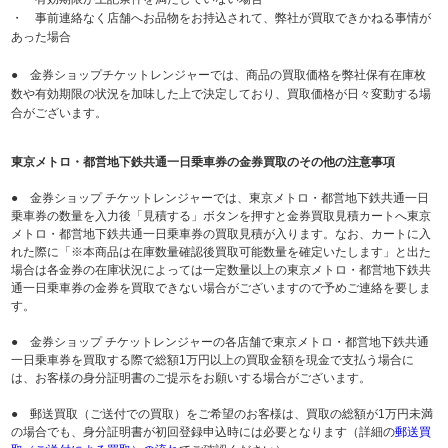
・ 事前連絡なく店舗へお品物をお持込されて、弊社が買取できかねる事情が
あった場合
● 金券ショップチケットレンジャーでは、商品の買取価格を弊社保有在庫枚
数や有効期限の状況を加味した上で決定しており、買取価格が日々変動する場
合がございます。
東京メトロ・都営地下鉄共通一日乗車券の金券買取のその他の注意事項
● 金券ショップ チケットレンジャーでは、東京メトロ・都営地下鉄共通一日
乗車券の数量を入力後「見積する」ボタンを押すと金券買取見積カートへ東京
メトロ・都営地下鉄共通一日乗車券の買取見積が入ります。なお、カートに入
れた際に「※本商品は在庫数量確認後買取可能数量を確定いたします」と出た
場合は各金券の在庫状況によっては一定数量以上の東京メトロ・都営地下鉄共
通一日乗車券の金券を買取できない場合がございますので予めご連絡を要しま
す。
● 金券ショップ チケットレンジャーの各店舗で東京メトロ・都営地下鉄共通
一日乗車券を買取する際で総額1万円以上の買取金額を現金で支払う場合に
は、お客様の身分証明書のご提示をお願いする場合がございます。
● 郵送買取（ご送付での買取）をご希望のお客様は、買取の総額が1万円未満
の場合でも、身分証明書が初回登録申込時には必要となります（詳細の
郵送買