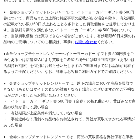
券につきまして、買取価格が表示されている場合は買取を行なっております。
● 金券ショップチケットレンジャーでは、イトーヨーカドー ギフト券 500円
券について、商品名または上部に特記事項の記載がある場合を除き、有効期限
の記載がない限り60日以上あることを条件とした買取価格をご提示しておりま
す。当該残り期間を満たさないイトーヨーカドー ギフト券 500円券について
は、当該買取価格では買取できない場合がございます。有効期限60日未満のお
品物のご売却についてのご相談は、事前に
お問い合わせ
ください。
●金券ショップチケットレンジャーへイトーヨーカドー ギフト券 500円券をご
送付あるいは店舗持込により買取をご希望の場合には弊社到着期限（あるいは
店舗持込期限）を個別にお知らせいたしますので期限日までにお品物が到着す
るようご手配ください。なお、詳細はお客様ご利用ガイドでご確認ください。
● 金券ショップチケットレンジャーでは、以下の場合において商品を買取で
きない（あるいはマイナス査定の対象となる）場合がございますのでご不明な
点がございましたらお問い合わせください。
・ イトーヨーカドー ギフト券 500円券（金券）の折れ曲がり、黄ばみなど商
品の状態が著しく悪い場合
・ 有効期限が上記条件を満たしていない場合
・ 事前連絡なく店舗へお品物をお持込されて、弊社が買取できかねる事情が
あった場合
● 金券ショップチケットレンジャーでは、商品の買取価格を弊社保有在庫枚