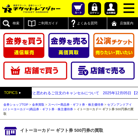
検索
ご利用ガイド
よくある質問
店舗案内
TOPICS
払い買取業者と思われるご注文のキャンセルについて
2025年12月05日
【2025
金券ショップTOP
>
金券買取
>
スーパー商品券・ギフト券・株主優待券
>
セブンアンドアイ
(イトーヨーカドー)商品券・ギフト券・株主優待券
>
イトーヨーカドー ギフト券 500円券の買
取
イトーヨーカドー ギフト券 500円券の買取