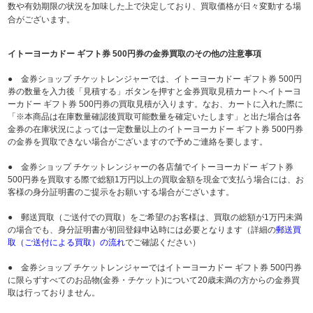
数や有効期限の状況を加味した上で決定しており、買取価格が日々変動する場
合がございます。
イトーヨーカドー ギフト券 500円券の金券買取のその他の注意事項
● 金券ショップ チケットレンジャーでは、イトーヨーカドー ギフト券 500円
券の数量を入力後「見積する」ボタンを押すと金券買取見積カートへイトーヨ
ーカドー ギフト券 500円券の買取見積が入ります。なお、カートに入れた際に
「※本商品は在庫数量確認後買取可能数量を確定いたします」と出た場合は各
金券の在庫状況によっては一定数量以上のイトーヨーカドー ギフト券 500円券
の金券を買取できない場合がございますので予めご連絡を要します。
● 金券ショップ チケットレンジャーの各店舗でイトーヨーカドー ギフト券
500円券を買取する際で総額1万円以上の買取金額を現金で支払う場合には、お
客様の身分証明書のご提示をお願いする場合がございます。
● 郵送買取（ご送付での買取）をご希望のお客様は、買取の総額が1万円未満
の場合でも、身分証明書が初回登録申込時には必要となります（詳細の
郵送買
取（ご送付による買取）の流れ
でご確認ください）
● 金券ショップ チケットレンジャーではイトーヨーカドー ギフト券 500円券
に限らずすべてのお品物(金券・チケット)について20歳未満の方からの金券買
取は行っておりません。