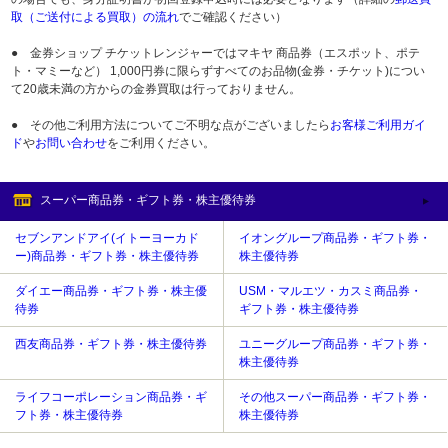
取（ご送付による買取）の流れ
でご確認ください）
● 金券ショップ チケットレンジャーではマキヤ 商品券（エスポット、ポテ
ト・マミーなど） 1,000円券に限らずすべてのお品物(金券・チケット)につい
て20歳未満の方からの金券買取は行っておりません。
● その他ご利用方法についてご不明な点がございましたら
お客様ご利用ガイ
ド
や
お問い合わせ
をご利用ください。
スーパー商品券・ギフト券・株主優待券
セブンアンドアイ(イトーヨーカド
イオングループ商品券・ギフト券・
ー)商品券・ギフト券・株主優待券
株主優待券
ダイエー商品券・ギフト券・株主優
USM・マルエツ・カスミ商品券・
待券
ギフト券・株主優待券
西友商品券・ギフト券・株主優待券
ユニーグループ商品券・ギフト券・
株主優待券
ライフコーポレーション商品券・ギ
その他スーパー商品券・ギフト券・
フト券・株主優待券
株主優待券