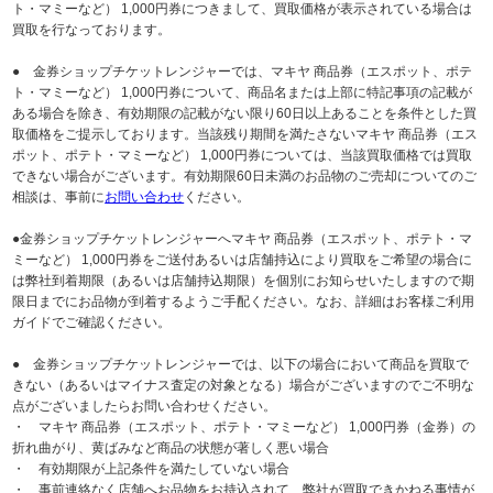
ト・マミーなど） 1,000円券につきまして、買取価格が表示されている場合は
買取を行なっております。
● 金券ショップチケットレンジャーでは、マキヤ 商品券（エスポット、ポテ
ト・マミーなど） 1,000円券について、商品名または上部に特記事項の記載が
ある場合を除き、有効期限の記載がない限り60日以上あることを条件とした買
取価格をご提示しております。当該残り期間を満たさないマキヤ 商品券（エス
ポット、ポテト・マミーなど） 1,000円券については、当該買取価格では買取
できない場合がございます。有効期限60日未満のお品物のご売却についてのご
相談は、事前に
お問い合わせ
ください。
●金券ショップチケットレンジャーへマキヤ 商品券（エスポット、ポテト・マ
ミーなど） 1,000円券をご送付あるいは店舗持込により買取をご希望の場合に
は弊社到着期限（あるいは店舗持込期限）を個別にお知らせいたしますので期
限日までにお品物が到着するようご手配ください。なお、詳細はお客様ご利用
ガイドでご確認ください。
● 金券ショップチケットレンジャーでは、以下の場合において商品を買取で
きない（あるいはマイナス査定の対象となる）場合がございますのでご不明な
点がございましたらお問い合わせください。
・ マキヤ 商品券（エスポット、ポテト・マミーなど） 1,000円券（金券）の
折れ曲がり、黄ばみなど商品の状態が著しく悪い場合
・ 有効期限が上記条件を満たしていない場合
・ 事前連絡なく店舗へお品物をお持込されて、弊社が買取できかねる事情が