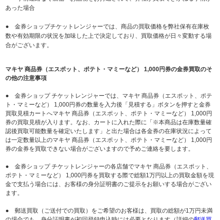
あった場合
● 金券ショップチケットレンジャーでは、商品の買取価格を弊社保有在庫枚
数や有効期限の状況を加味した上で決定しており、買取価格が日々変動する場
合がございます。
マキヤ 商品券（エスポット、ポテト・マミーなど） 1,000円券の金券買取のそ
の他の注意事項
● 金券ショップ チケットレンジャーでは、マキヤ 商品券（エスポット、ポテ
ト・マミーなど） 1,000円券の数量を入力後「見積する」ボタンを押すと金券
買取見積カートへマキヤ 商品券（エスポット、ポテト・マミーなど） 1,000円
券の買取見積が入ります。なお、カートに入れた際に「※本商品は在庫数量確
認後買取可能数量を確定いたします」と出た場合は各金券の在庫状況によって
は一定数量以上のマキヤ 商品券（エスポット、ポテト・マミーなど） 1,000円
券の金券を買取できない場合がございますので予めご連絡を要します。
● 金券ショップ チケットレンジャーの各店舗でマキヤ 商品券（エスポット、
ポテト・マミーなど） 1,000円券を買取する際で総額1万円以上の買取金額を現
金で支払う場合には、お客様の身分証明書のご提示をお願いする場合がござい
ます。
● 郵送買取（ご送付での買取）をご希望のお客様は、買取の総額が1万円未満
の場合でも、身分証明書が初回登録申込時には必要となります（詳細の
郵送買