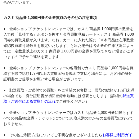
合がございます。
カスミ 商品券 1,000円券の金券買取のその他の注意事項
● 金券ショップ チケットレンジャーでは、カスミ 商品券 1,000円券の数量を
入力後「見積する」ボタンを押すと金券買取見積カートへカスミ 商品券 1,000
円券の買取見積が入ります。なお、カートに入れた際に「※本商品は在庫数量
確認後買取可能数量を確定いたします」と出た場合は各金券の在庫状況によっ
ては一定数量以上のカスミ 商品券 1,000円券の金券を買取できない場合がござ
いますので予めご連絡を要します。
● 金券ショップ チケットレンジャーの各店舗でカスミ 商品券 1,000円券を買
取する際で総額1万円以上の買取金額を現金で支払う場合には、お客様の身分
証明書のご提示をお願いする場合がございます。
● 郵送買取（ご送付での買取）をご希望のお客様は、買取の総額が1万円未満
の場合でも、身分証明書が初回登録申込時には必要となります（詳細の
郵送買
取（ご送付による買取）の流れ
でご確認ください）
● 金券ショップ チケットレンジャーではカスミ 商品券 1,000円券に限らずす
べてのお品物(金券・チケット)について20歳未満の方からの金券買取は行って
おりません。
● その他ご利用方法についてご不明な点がございましたら
お客様ご利用ガイ