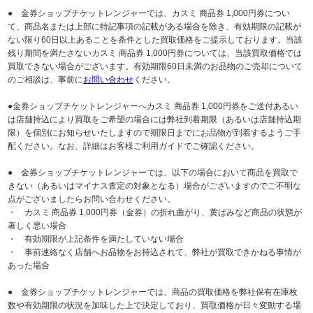
● 金券ショップチケットレンジャーでは、カスミ 商品券 1,000円券につい
て、商品名または上部に特記事項の記載がある場合を除き、有効期限の記載が
ない限り60日以上あることを条件とした買取価格をご提示しております。当該
残り期間を満たさないカスミ 商品券 1,000円券については、当該買取価格では
買取できない場合がございます。有効期限60日未満のお品物のご売却について
のご相談は、事前に
お問い合わせ
ください。
●金券ショップチケットレンジャーへカスミ 商品券 1,000円券をご送付あるい
は店舗持込により買取をご希望の場合には弊社到着期限（あるいは店舗持込期
限）を個別にお知らせいたしますので期限日までにお品物が到着するようご手
配ください。なお、詳細はお客様ご利用ガイドでご確認ください。
● 金券ショップチケットレンジャーでは、以下の場合において商品を買取で
きない（あるいはマイナス査定の対象となる）場合がございますのでご不明な
点がございましたらお問い合わせください。
・ カスミ 商品券 1,000円券（金券）の折れ曲がり、黄ばみなど商品の状態が
著しく悪い場合
・ 有効期限が上記条件を満たしていない場合
・ 事前連絡なく店舗へお品物をお持込されて、弊社が買取できかねる事情が
あった場合
● 金券ショップチケットレンジャーでは、商品の買取価格を弊社保有在庫枚
数や有効期限の状況を加味した上で決定しており、買取価格が日々変動する場