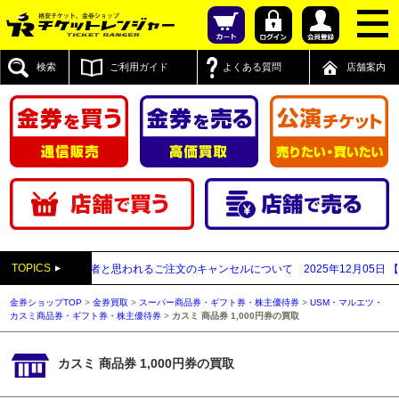
検索
ご利用ガイド
よくある質問
店舗案内
TOPICS
先払い買取業者と思われるご注文のキャンセルについて
2025年12月05日
【202
金券ショップTOP
>
金券買取
>
スーパー商品券・ギフト券・株主優待券
>
USM・マルエツ・
カスミ商品券・ギフト券・株主優待券
>
カスミ 商品券 1,000円券の買取
カスミ 商品券 1,000円券の買取