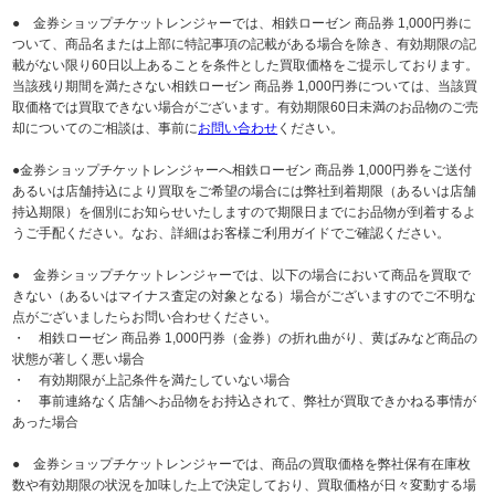
● 金券ショップチケットレンジャーでは、相鉄ローゼン 商品券 1,000円券に
ついて、商品名または上部に特記事項の記載がある場合を除き、有効期限の記
載がない限り60日以上あることを条件とした買取価格をご提示しております。
当該残り期間を満たさない相鉄ローゼン 商品券 1,000円券については、当該買
取価格では買取できない場合がございます。有効期限60日未満のお品物のご売
却についてのご相談は、事前に
お問い合わせ
ください。
●金券ショップチケットレンジャーへ相鉄ローゼン 商品券 1,000円券をご送付
あるいは店舗持込により買取をご希望の場合には弊社到着期限（あるいは店舗
持込期限）を個別にお知らせいたしますので期限日までにお品物が到着するよ
うご手配ください。なお、詳細はお客様ご利用ガイドでご確認ください。
● 金券ショップチケットレンジャーでは、以下の場合において商品を買取で
きない（あるいはマイナス査定の対象となる）場合がございますのでご不明な
点がございましたらお問い合わせください。
・ 相鉄ローゼン 商品券 1,000円券（金券）の折れ曲がり、黄ばみなど商品の
状態が著しく悪い場合
・ 有効期限が上記条件を満たしていない場合
・ 事前連絡なく店舗へお品物をお持込されて、弊社が買取できかねる事情が
あった場合
● 金券ショップチケットレンジャーでは、商品の買取価格を弊社保有在庫枚
数や有効期限の状況を加味した上で決定しており、買取価格が日々変動する場