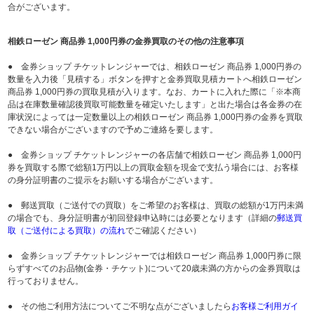
合がございます。
相鉄ローゼン 商品券 1,000円券の金券買取のその他の注意事項
● 金券ショップ チケットレンジャーでは、相鉄ローゼン 商品券 1,000円券の
数量を入力後「見積する」ボタンを押すと金券買取見積カートへ相鉄ローゼン
商品券 1,000円券の買取見積が入ります。なお、カートに入れた際に「※本商
品は在庫数量確認後買取可能数量を確定いたします」と出た場合は各金券の在
庫状況によっては一定数量以上の相鉄ローゼン 商品券 1,000円券の金券を買取
できない場合がございますので予めご連絡を要します。
● 金券ショップ チケットレンジャーの各店舗で相鉄ローゼン 商品券 1,000円
券を買取する際で総額1万円以上の買取金額を現金で支払う場合には、お客様
の身分証明書のご提示をお願いする場合がございます。
● 郵送買取（ご送付での買取）をご希望のお客様は、買取の総額が1万円未満
の場合でも、身分証明書が初回登録申込時には必要となります（詳細の
郵送買
取（ご送付による買取）の流れ
でご確認ください）
● 金券ショップ チケットレンジャーでは相鉄ローゼン 商品券 1,000円券に限
らずすべてのお品物(金券・チケット)について20歳未満の方からの金券買取は
行っておりません。
● その他ご利用方法についてご不明な点がございましたら
お客様ご利用ガイ