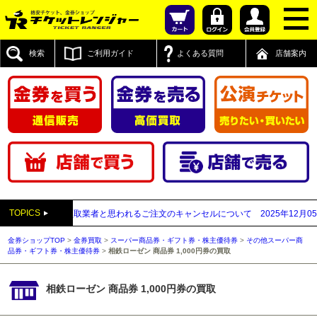
検索
ご利用ガイド
よくある質問
店舗案内
TOPICS
先が先払い買取業者と思われるご注文のキャンセルについて
2025年12月05日
【2
金券ショップTOP
>
金券買取
>
スーパー商品券・ギフト券・株主優待券
>
その他スーパー商
品券・ギフト券・株主優待券
>
相鉄ローゼン 商品券 1,000円券の買取
相鉄ローゼン 商品券 1,000円券の買取