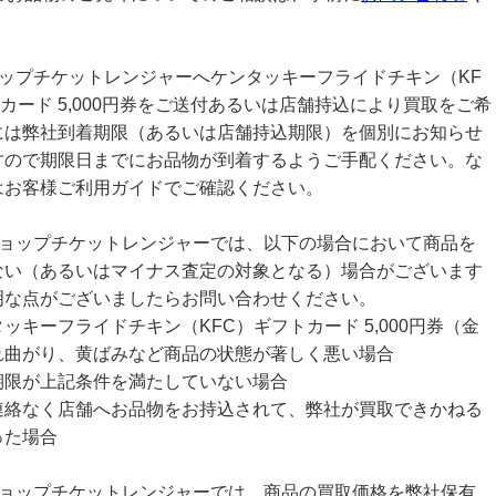
ョップチケットレンジャーへケンタッキーフライドチキン（KF
カード 5,000円券をご送付あるいは店舗持込により買取をご希
には弊社到着期限（あるいは店舗持込期限）を個別にお知らせ
すので期限日までにお品物が到着するようご手配ください。な
はお客様ご利用ガイドでご確認ください。
ショップチケットレンジャーでは、以下の場合において商品を
ない（あるいはマイナス査定の対象となる）場合がございます
明な点がございましたらお問い合わせください。
ッキーフライドチキン（KFC）ギフトカード 5,000円券（金
れ曲がり、黄ばみなど商品の状態が著しく悪い場合
期限が上記条件を満たしていない場合
連絡なく店舗へお品物をお持込されて、弊社が買取できかねる
った場合
ショップチケットレンジャーでは、商品の買取価格を弊社保有