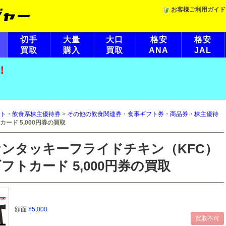
お客様ご利用ガイド
切手
大量
大口
格安
格安
買取
購入
買取
ANA
JAL
！
ト・飲食系株主優待券
>
その他の飲食関連券・食事ギフト券・商品券・株主優待
ード 5,000円券の買取
ケンタッキーフライドチキン（KFC）
フトカード 5,000円券の買取
額面
¥5,000