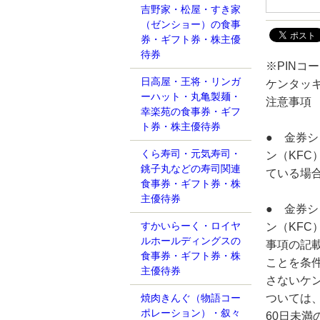
吉野家・松屋・すき家
（ゼンショー）の食事
券・ギフト券・株主優
待券
※PIN
日高屋・王将・リンガ
ケンタッキ
ーハット・丸亀製麺・
注意事項
幸楽苑の食事券・ギフ
ト券・株主優待券
● 金券
くら寿司・元気寿司・
ン（KFC
銚子丸などの寿司関連
ている場
食事券・ギフト券・株
主優待券
● 金券
すかいらーく・ロイヤ
ン（KFC
ルホールディングスの
事項の記
食事券・ギフト券・株
ことを条
主優待券
さないケン
ついては
焼肉きんぐ（物語コー
ポレーション）・叙々
60日未