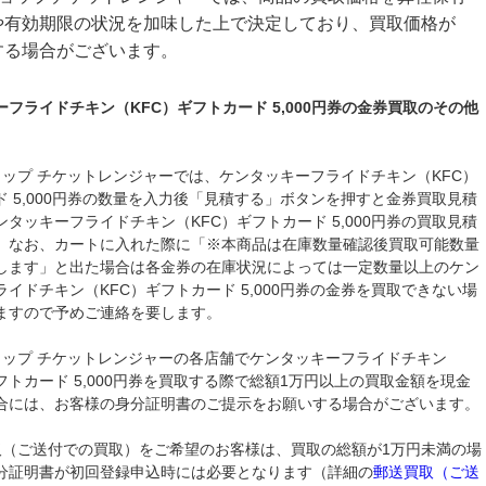
や有効期限の状況を加味した上で決定しており、買取価格が
する場合がございます。
フライドチキン（KFC）ギフトカード 5,000円券の金券買取のその他
ョップ チケットレンジャーでは、ケンタッキーフライドチキン（KFC）
ド 5,000円券の数量を入力後「見積する」ボタンを押すと金券買取見積
タッキーフライドチキン（KFC）ギフトカード 5,000円券の買取見積
。なお、カートに入れた際に「※本商品は在庫数量確認後買取可能数量
します」と出た場合は各金券の在庫状況によっては一定数量以上のケン
イドチキン（KFC）ギフトカード 5,000円券の金券を買取できない場
ますので予めご連絡を要します。
ョップ チケットレンジャーの各店舗でケンタッキーフライドチキン
フトカード 5,000円券を買取する際で総額1万円以上の買取金額を現金
合には、お客様の身分証明書のご提示をお願いする場合がございます。
取（ご送付での買取）をご希望のお客様は、買取の総額が1万円未満の場
分証明書が初回登録申込時には必要となります（詳細の
郵送買取（ご送