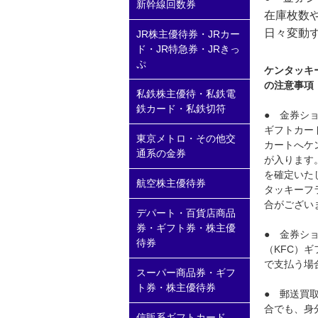
新幹線回数券
在庫枚数
日々変動
JR株主優待券・JRカー
ド・JR特急券・JRきっ
ぷ
ケンタッキー
の注意事項
私鉄株主優待・私鉄電
鉄カード・私鉄切符
● 金券シ
ギフトカー
東京メトロ・その他交
カートへケン
通系の金券
が入ります
を確定いた
航空株主優待券
タッキーフラ
合がござい
デパート・百貨店商品
券・ギフト券・株主優
● 金券シ
待券
（KFC）ギ
で支払う場
スーパー商品券・ギフ
ト券・株主優待券
● 郵送買
合でも、身
信販系ギフトカード