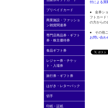
付による買
プリペイドカード
● 金券シ
フトカード 
商業施設・ファッショ
の方からの
ン雑貨関連券
● その他
専門店商品券・ギフト
お問い合わ
券・株主優待券
食品ギフト券
レジャー券・チケッ
ト・入場券
旅行券・ギフト券
はがき・レターパック
切手
印紙・証紙