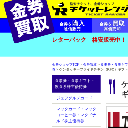
購入
買取
金券を
金券を
通信販売
高価売却
レターパック 格安販売中！
金券ショップTOP
>
金券買取
>
食事券・食事ギフ
券
>
ケンタッキーフライドチキン（KFC）ギフトカ
食事券・食事ギフト・
飲食系株主優待券
ギ
ジェフグルメカード
マックカード・マック
コーヒー券・マクドナ
ルド株主優待券