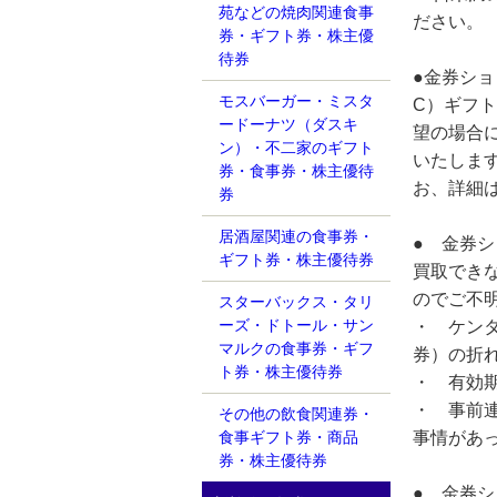
苑などの焼肉関連食事
ださい。
券・ギフト券・株主優
待券
●金券シ
モスバーガー・ミスタ
C）ギフト
ードーナツ（ダスキ
望の場合
ン）・不二家のギフト
いたしま
券・食事券・株主優待
お、詳細
券
居酒屋関連の食事券・
● 金券
ギフト券・株主優待券
買取でき
のでご不
スターバックス・タリ
ーズ・ドトール・サン
・ ケンタ
マルクの食事券・ギフ
券）の折
ト券・株主優待券
・ 有効
・ 事前
その他の飲食関連券・
事情があ
食事ギフト券・商品
券・株主優待券
● 金券