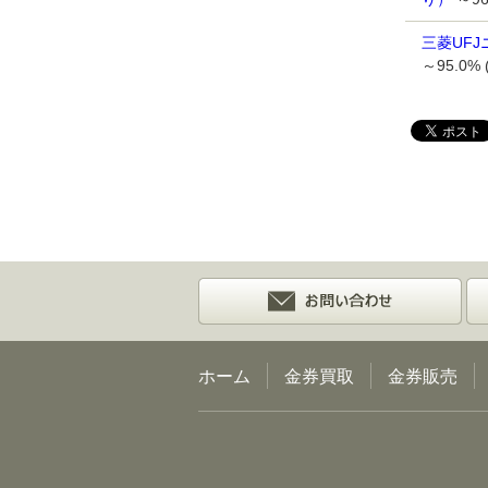
三菱UF
～95.0% 
ホーム
金券買取
金券販売