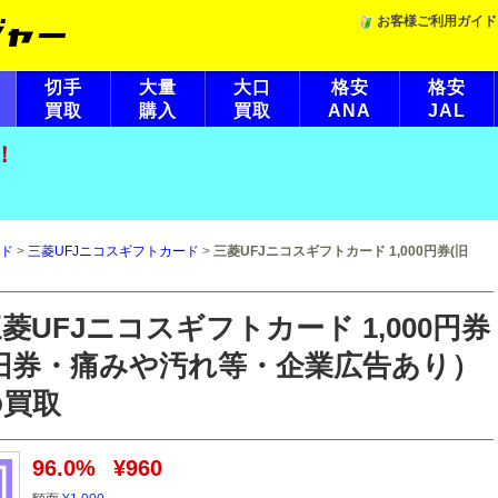
お客様ご利用ガイド
切手
大量
大口
格安
格安
買取
購入
買取
ANA
JAL
！
ド
>
三菱UFJニコスギフトカード
>
三菱UFJニコスギフトカード 1,000円券(旧
菱UFJニコスギフトカード 1,000円券
(旧券・痛みや汚れ等・企業広告あり）
の買取
96.0%
¥960