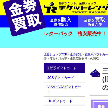
購入
買取
金券を
金券を
通信販売
高価売却
レターパック 格安販売中！
金券ショップTOP
>
金券買取
>
信販系ギフトカー
券・痛みや汚れ等・企業広告あり）の買取
信販系ギフトカード
三
JCBギフトカード
VISA・VJAギフトカー
ド
UCギフトカード