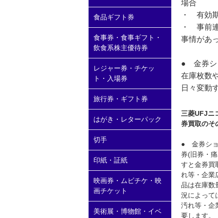
場合
・ 有効
食品ギフト券
・ 事前
食事券・食事ギフト・
事情があ
飲食系株主優待券
● 金券
レジャー券・チケッ
在庫枚数
ト・入場券
日々変動
旅行券・ギフト券
三菱UFJニ
はがき・レターパック
券買取のそ
切手
● 金券ショ
券(旧券・
印紙・証紙
すと金券買取
れ等・企業
映画券・ムビチケ・映
品は在庫数
画チケット
況によっては
汚れ等・企
美術展・博物館・イベ
要します。