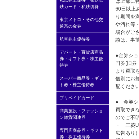
私鉄株主優待・私鉄電
は上部に
鉄カード・私鉄切符
60日以
り期間を満
東京メトロ・その他交
や汚れ等
通系の金券
場合がご
航空株主優待券
談は、事
デパート・百貨店商品
●金券ショ
券・ギフト券・株主優
円券(旧
待券
より買取
スーパー商品券・ギフ
個別にお
ト券・株主優待券
配くださ
プリペイドカード
● 金券
買取でき
商業施設・ファッショ
のでご不
ン雑貨関連券
・ 三菱U
専門店商品券・ギフト
広告あり
券・株主優待券