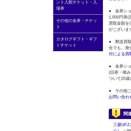
ント入館チケット・入
場券
● 金券シ
1,000
その他の金券・チケッ
買取金額を
ト
がございま
カタログギフト・ギフ
● 郵送買
トチケット
合でも、身
付による買
● 金券ショ
(旧券・痛
ついて20
● その他
お問い合わ
関
三菱UFJ
り）
～96.