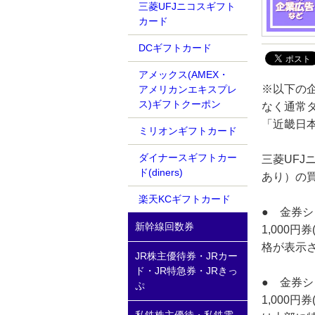
三菱UFJニコスギフト
カード
DCギフトカード
アメックス(AMEX・
※以下の
アメリカンエキスプレ
ス)ギフトクーポン
なく通常
「近畿日
ミリオンギフトカード
ダイナースギフトカー
三菱UFJ
ド(diners)
あり）の
楽天KCギフトカード
● 金券
新幹線回数券
1,000
格が表示
JR株主優待券・JRカー
ド・JR特急券・JRきっ
● 金券
ぷ
1,000