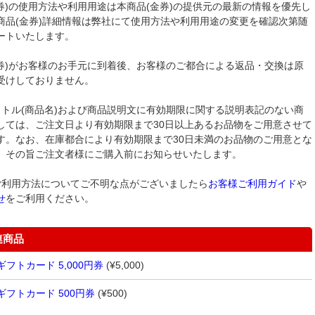
金券)の使用方法や利用用途は本商品(金券)の提供元の最新の情報を優先し
商品(金券)詳細情報は弊社にて使用方法や利用用途の変更を確認次第随
ートいたします。
金券)がお客様のお手元に到着後、お客様のご都合による返品・交換は原
受けしておりません。
イトル(商品名)および商品説明文に有効期限に関する説明表記のない商
しては、ご注文日より有効期限まで30日以上あるお品物をご用意させて
す。なお、在庫都合により有効期限まで30日未満のお品物のご用意とな
、その旨ご注文者様にご購入前にお知らせいたします。
ご利用方法についてご不明な点がございましたら
お客様ご利用ガイド
や
せ
をご利用ください。
連商品
フトカード 5,000円券
(¥5,000)
ギフトカード 500円券
(¥500)