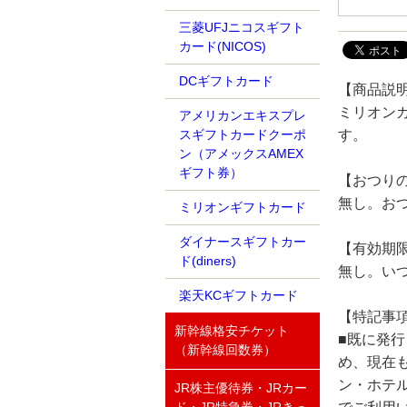
三菱UFJニコスギフト
カード(NICOS)
DCギフトカード
【商品説
ミリオンカ
アメリカンエキスプレ
す。
スギフトカードクーポ
ン（アメックスAMEX
ギフト券）
【おつり
無し。お
ミリオンギフトカード
ダイナースギフトカー
【有効期
ド(diners)
無し。い
楽天KCギフトカード
【特記事
新幹線格安チケット
■既に発
（新幹線回数券）
め、現在
ン・ホテ
JR株主優待券・JRカー