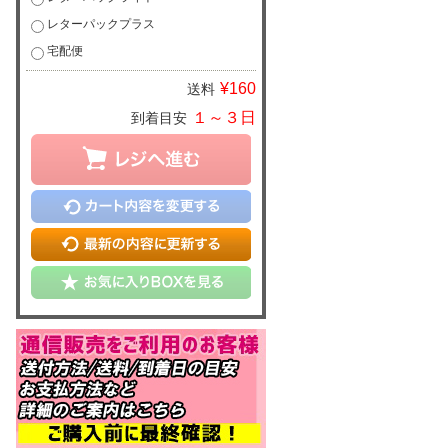
レターパックプラス
宅配便
¥160
送料
１～３日
到着目安