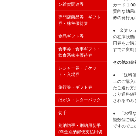
ン雑貨関連券
カード 1
質的な効果
専門店商品券・ギフト
券の発行元
券・株主優待券
● 金券ショ
食品ギフト券
の在庫状態
円券をご購
食事券・食事ギフト・
すでに変動
飲食系株主優待券
その他の金
レジャー券・チケッ
ト・入場券
● 「送料
上のご購入
旅行券・ギフト券
たご送付方
より送料値
はがき・レターパック
されるのみ
切手
● 「お得
複数個ご購
別納切手・別納用切手
ですのでこ
(料金別納郵便支払用切