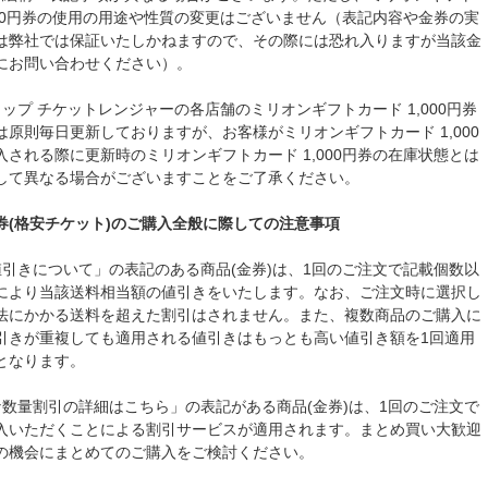
,000円券の使用の用途や性質の変更はございません（表記内容や金券の実
は弊社では保証いたしかねますので、その際には恐れ入りますが当該金
にお問い合わせください）。
ップ チケットレンジャーの各店舗のミリオンギフトカード 1,000円券
は原則毎日更新しておりますが、お客様がミリオンギフトカード 1,000
入される際に更新時のミリオンギフトカード 1,000円券の在庫状態とは
して異なる場合がございますことをご了承ください。
券(格安チケット)のご購入全般に際しての注意事項
値引きについて」の表記のある商品(金券)は、1回のご注文で記載個数以
により当該送料相当額の値引きをいたします。なお、ご注文時に選択し
法にかかる送料を超えた割引はされません。また、複数商品のご購入に
引きが重複しても適用される値引きはもっとも高い値引き額を1回適用
となります。
な数量割引の詳細はこちら」の表記がある商品(金券)は、1回のご注文で
入いただくことによる割引サービスが適用されます。まとめ買い大歓迎
の機会にまとめてのご購入をご検討ください。