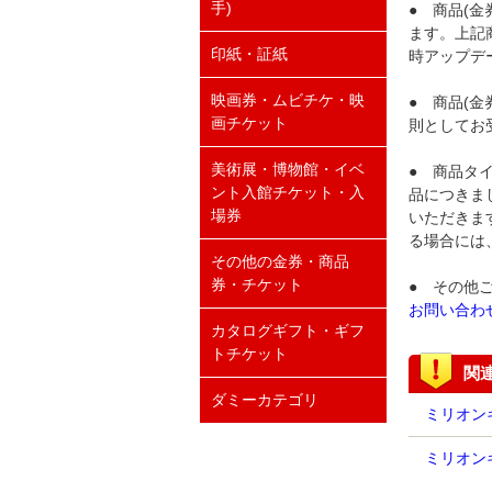
手)
● 商品(
ます。上記
印紙・証紙
時アップデ
映画券・ムビチケ・映
● 商品(
画チケット
則としてお
美術展・博物館・イベ
● 商品タ
ント入館チケット・入
品につきま
場券
いただきま
る場合には
その他の金券・商品
券・チケット
● その他
お問い合わ
カタログギフト・ギフ
トチケット
関
ダミーカテゴリ
ミリオンギ
ミリオン