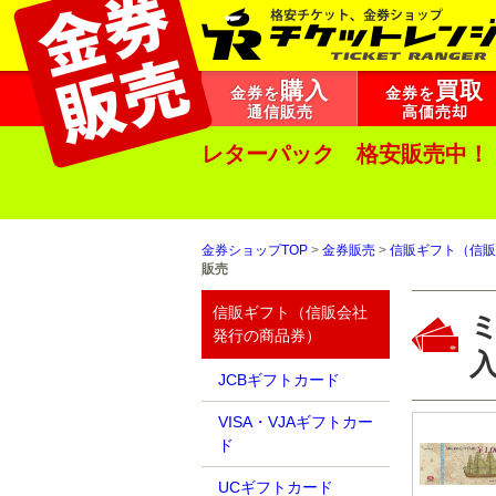
購入
買取
金券を
金券を
通信販売
高価売却
レターパック 格安販売中！
金券ショップTOP
>
金券販売
>
信販ギフト（信販
販売
信販ギフト（信販会社
ミ
発行の商品券）
JCBギフトカード
VISA・VJAギフトカー
ド
UCギフトカード