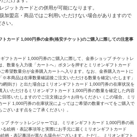
いただけます。
クレジットカードとの併用が可能になります。
取扱加盟店・商品ではご利用いただけない場合がありますので
ださい。
トカード 1,000円券の金券(格安チケット)のご購入に際しての注意事
ギフトカード 1,000円券のご購入に際して、金券ショップ チケットレ
は、数量を入力後「カートへ」ボタンを押すとミリオンギフトカード
円券のご希望数量分が金券購入カートへ入ります。なお、金券購入カートに
「※本商品は在庫数量確認後ご注文いただける数量を確定いたします」
の網掛け）と出た場合はミリオンギフトカード 1,000円券の在庫状況を
購入いただけるミリオンギフトカード 1,000円券の数量を確定した内容
ご回答いたしますのでご注文後は少々お待ちください（この場合、ミリ
カード 1,000円券の在庫状況によってはご希望の数量すべてをご購入で
もございます点をご了承ください）。
ップ チケットレンジャーでは、ミリオンギフトカード 1,000円券の画
いる絵柄・表記事項等と実際にお手元に届くミリオンギフトカード
円券の絵柄・表記事項が異なる場合がございます。ただし、ミリオンギフト