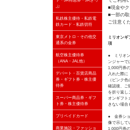
でご利用
ド・JR特急券・JRきっ
ぷ
■現金や
■一部の
私鉄株主優待・私鉄電
ご注意く
鉄カード・私鉄切符
東京メトロ・その他交
ミリオンギフ
通系の金券
項
航空株主優待券
● ミリオン
（ANA・JAL他）
ンジャーで
1,000
デパート・百貨店商品
入れた際に
券・ギフト券・株主優
（ピンク色
待券
確認後、ご
を折り返し
スーパー商品券・ギフ
オンギフト
ト券・株主優待券
きない場合
プリペイドカード
● 金券ショ
像で示して
商業施設・ファッショ
1,000