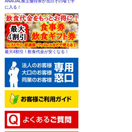
ANA/JAL株主優待券が当日その場で手
に入る！
最大4割引！飲食代金が安くなる！