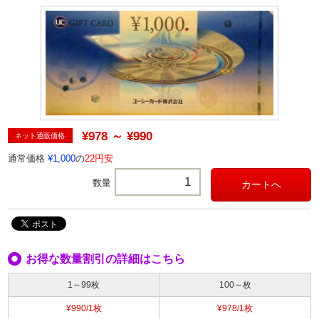
¥978 ～ ¥990
ネット通販価格
通常価格
¥1,000
の
22円安
数量
お得な数量割引の詳細はこちら
1～99枚
100～枚
¥990/1枚
¥978/1枚