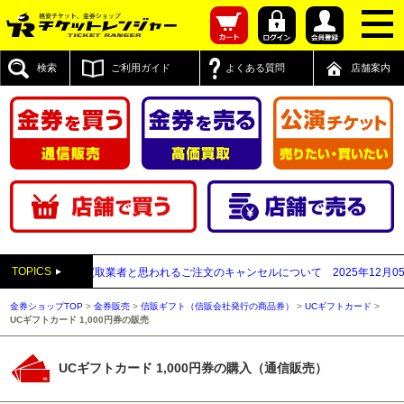
検索
ご利用ガイド
よくある質問
店舗案内
TOPICS
先が先払い買取業者と思われるご注文のキャンセルについて
2025年12月05日
【
金券ショップTOP
>
金券販売
>
信販ギフト（信販会社発行の商品券）
>
UCギフトカード
>
UCギフトカード 1,000円券の販売
UCギフトカード 1,000円券の購入（通信販売）