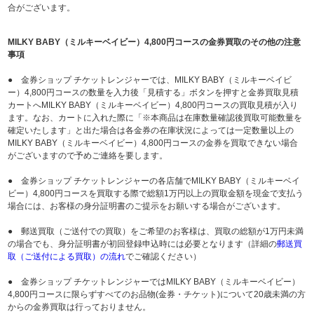
合がございます。
MILKY BABY（ミルキーベイビー）4,800円コースの金券買取のその他の注意
事項
● 金券ショップ チケットレンジャーでは、MILKY BABY（ミルキーベイビ
ー）4,800円コースの数量を入力後「見積する」ボタンを押すと金券買取見積
カートへMILKY BABY（ミルキーベイビー）4,800円コースの買取見積が入り
ます。なお、カートに入れた際に「※本商品は在庫数量確認後買取可能数量を
確定いたします」と出た場合は各金券の在庫状況によっては一定数量以上の
MILKY BABY（ミルキーベイビー）4,800円コースの金券を買取できない場合
がございますので予めご連絡を要します。
● 金券ショップ チケットレンジャーの各店舗でMILKY BABY（ミルキーベイ
ビー）4,800円コースを買取する際で総額1万円以上の買取金額を現金で支払う
場合には、お客様の身分証明書のご提示をお願いする場合がございます。
● 郵送買取（ご送付での買取）をご希望のお客様は、買取の総額が1万円未満
の場合でも、身分証明書が初回登録申込時には必要となります（詳細の
郵送買
取（ご送付による買取）の流れ
でご確認ください）
● 金券ショップ チケットレンジャーではMILKY BABY（ミルキーベイビー）
4,800円コースに限らずすべてのお品物(金券・チケット)について20歳未満の方
からの金券買取は行っておりません。