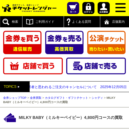
検索
ご利用ガイド
よくある質問
店舗案内
TOPICS
先払い買取業者と思われるご注文のキャンセルについて
2025年12月05日
【202
金券ショップTOP
>
金券買取
>
カタログギフト・ギフトチケット
>
シャディ
>
MILKY
BABY（ミルキーベイビー）4,800円コースの買取
MILKY BABY（ミルキーベイビー）4,800円コースの買取