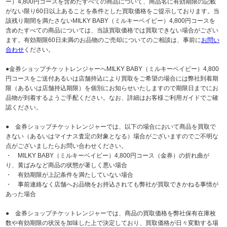
ー）4,800円コースを含めたすべての商品について、商品名に有効期限の記載
がない限り60日以上あることを条件とした買取価格をご提示しております。当
該残り期間を満たさないMILKY BABY（ミルキーベイビー）4,800円コースを
含めたすべての商品については、当該買取価格では買取できない場合がござい
ます。有効期限60日未満のお品物のご売却についてのご相談は、事前に
お問い
合わせ
ください。
●金券ショップチケットレンジャーへMILKY BABY（ミルキーベイビー）4,800
円コースをご送付あるいは店舗持込により買取をご希望の場合には弊社到着期
限（あるいは店舗持込期限）を個別にお知らせいたしますので期限日までにお
品物が到着するようご手配ください。なお、詳細はお客様ご利用ガイドでご確
認ください。
● 金券ショップチケットレンジャーでは、以下の場合において商品を買取で
きない（あるいはマイナス査定の対象となる）場合がございますのでご不明な
点がございましたらお問い合わせください。
・ MILKY BABY（ミルキーベイビー）4,800円コース（金券）の折れ曲が
り、黄ばみなど商品の状態が著しく悪い場合
・ 有効期限が上記条件を満たしていない場合
・ 事前連絡なく店舗へお品物をお持込されても弊社が買取できかねる事情が
あった場合
● 金券ショップチケットレンジャーでは、商品の買取価格を弊社保有在庫枚
数や有効期限の状況を加味した上で決定しており、買取価格が日々変動する場