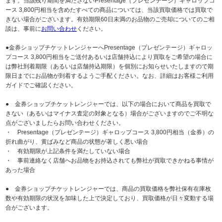
ます。当該残り期間を満たさないPresentage（プレゼンテージ）ギャロップコ
ース 3,800円相当を含めたすべての商品については、当該買取価格では買取で
きない場合がございます。有効期限60日未満のお品物のご売却についてのご相
談は、事前に
お問い合わせ
ください。
●金券ショップチケットレンジャーへPresentage（プレゼンテージ）ギャロッ
プコース 3,800円相当をご送付あるいは店舗持込により買取をご希望の場合に
は弊社到着期限（あるいは店舗持込期限）を個別にお知らせいたしますので期
限日までにお品物が到着するようご手配ください。なお、詳細はお客様ご利用
ガイドでご確認ください。
● 金券ショップチケットレンジャーでは、以下の場合において商品を買取で
きない（あるいはマイナス査定の対象となる）場合がございますのでご不明な
点がございましたらお問い合わせください。
・ Presentage（プレゼンテージ）ギャロップコース 3,800円相当（金券）の
折れ曲がり、黄ばみなど商品の状態が著しく悪い場合
・ 有効期限が上記条件を満たしていない場合
・ 事前連絡なく店舗へお品物をお持込されても弊社が買取できかねる事情が
あった場合
● 金券ショップチケットレンジャーでは、商品の買取価格を弊社保有在庫枚
数や有効期限の状況を加味した上で決定しており、買取価格が日々変動する場
合がございます。