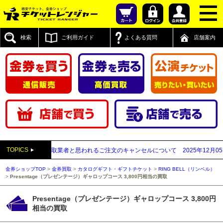
検索
ご利用ガイド
よくある質問
店舗案内
TOPICS
が先払い買取業者と思われるご注文のキャンセルについて
2025年12月05日
【2
金券ショップTOP
>
金券買取
>
カタログギフト・ギフトチケット
>
RING BELL（リンベル）
>
Presentage（プレゼンテージ）ギャロップコース 3,800円相当の買取
Presentage（プレゼンテージ）ギャロップコース 3,800円
相当の買取