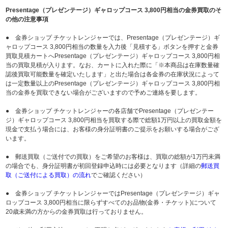
Presentage（プレゼンテージ）ギャロップコース 3,800円相当の金券買取のそ
の他の注意事項
● 金券ショップ チケットレンジャーでは、Presentage（プレゼンテージ）ギ
ャロップコース 3,800円相当の数量を入力後「見積する」ボタンを押すと金券
買取見積カートへPresentage（プレゼンテージ）ギャロップコース 3,800円相
当の買取見積が入ります。なお、カートに入れた際に「※本商品は在庫数量確
認後買取可能数量を確定いたします」と出た場合は各金券の在庫状況によって
は一定数量以上のPresentage（プレゼンテージ）ギャロップコース 3,800円相
当の金券を買取できない場合がございますので予めご連絡を要します。
● 金券ショップ チケットレンジャーの各店舗でPresentage（プレゼンテー
ジ）ギャロップコース 3,800円相当を買取する際で総額1万円以上の買取金額を
現金で支払う場合には、お客様の身分証明書のご提示をお願いする場合がござ
います。
● 郵送買取（ご送付での買取）をご希望のお客様は、買取の総額が1万円未満
の場合でも、身分証明書が初回登録申込時には必要となります（詳細の
郵送買
取（ご送付による買取）の流れ
でご確認ください）
● 金券ショップ チケットレンジャーではPresentage（プレゼンテージ）ギャ
ロップコース 3,800円相当に限らずすべてのお品物(金券・チケット)について
20歳未満の方からの金券買取は行っておりません。