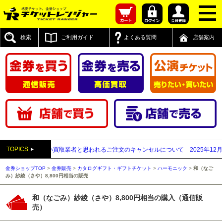
検索
ご利用ガイド
よくある質問
店舗案内
TOPICS
送付先が先払い買取業者と思われるご注文のキャンセルについて
2025年12月05日
金券ショップTOP
>
金券販売
>
カタログギフト・ギフトチケット
>
ハーモニック
>
和（なご
み）紗綾（さや）8,800円相当の販売
和（なごみ）紗綾（さや）8,800円相当の購入（通信販
売）