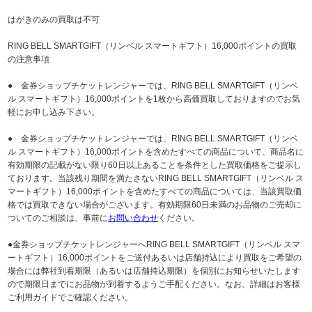
はがきのみの買取は不可
RING BELL SMARTGIFT（リンベル スマートギフト）16,000ポイントの買取
の注意事項
● 金券ショップチケットレンジャーでは、RING BELL SMARTGIFT（リンベ
ル スマートギフト）16,000ポイントを1枚から高価買取しておりますのでお気
軽にお申し込み下さい。
● 金券ショップチケットレンジャーでは、RING BELL SMARTGIFT（リンベ
ル スマートギフト）16,000ポイントを含めたすべての商品について、商品名に
有効期限の記載がない限り60日以上あることを条件とした買取価格をご提示し
ております。当該残り期間を満たさないRING BELL SMARTGIFT（リンベル ス
マートギフト）16,000ポイントを含めたすべての商品については、当該買取価
格では買取できない場合がございます。有効期限60日未満のお品物のご売却に
ついてのご相談は、事前に
お問い合わせ
ください。
●金券ショップチケットレンジャーへRING BELL SMARTGIFT（リンベル スマ
ートギフト）16,000ポイントをご送付あるいは店舗持込により買取をご希望の
場合には弊社到着期限（あるいは店舗持込期限）を個別にお知らせいたします
ので期限日までにお品物が到着するようご手配ください。なお、詳細はお客様
ご利用ガイドでご確認ください。