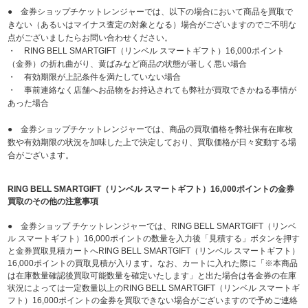
● 金券ショップチケットレンジャーでは、以下の場合において商品を買取で
きない（あるいはマイナス査定の対象となる）場合がございますのでご不明な
点がございましたらお問い合わせください。
・ RING BELL SMARTGIFT（リンベル スマートギフト）16,000ポイント
（金券）の折れ曲がり、黄ばみなど商品の状態が著しく悪い場合
・ 有効期限が上記条件を満たしていない場合
・ 事前連絡なく店舗へお品物をお持込されても弊社が買取できかねる事情が
あった場合
● 金券ショップチケットレンジャーでは、商品の買取価格を弊社保有在庫枚
数や有効期限の状況を加味した上で決定しており、買取価格が日々変動する場
合がございます。
RING BELL SMARTGIFT（リンベル スマートギフト）16,000ポイントの金券
買取のその他の注意事項
● 金券ショップ チケットレンジャーでは、RING BELL SMARTGIFT（リンベ
ル スマートギフト）16,000ポイントの数量を入力後「見積する」ボタンを押す
と金券買取見積カートへRING BELL SMARTGIFT（リンベル スマートギフト）
16,000ポイントの買取見積が入ります。なお、カートに入れた際に「※本商品
は在庫数量確認後買取可能数量を確定いたします」と出た場合は各金券の在庫
状況によっては一定数量以上のRING BELL SMARTGIFT（リンベル スマートギ
フト）16,000ポイントの金券を買取できない場合がございますので予めご連絡