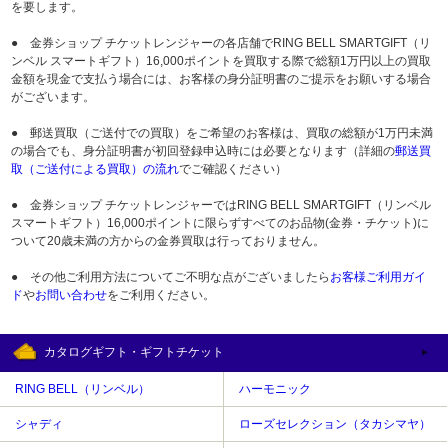
を要します。
● 金券ショップ チケットレンジャーの各店舗でRING BELL SMARTGIFT（リ
ンベル スマートギフト）16,000ポイントを買取する際で総額1万円以上の買取
金額を現金で支払う場合には、お客様の身分証明書のご提示をお願いする場合
がございます。
● 郵送買取（ご送付での買取）をご希望のお客様は、買取の総額が1万円未満
の場合でも、身分証明書が初回登録申込時には必要となります（詳細の
郵送買
取（ご送付による買取）の流れ
でご確認ください）
● 金券ショップ チケットレンジャーではRING BELL SMARTGIFT（リンベル
スマートギフト）16,000ポイントに限らずすべてのお品物(金券・チケット)に
ついて20歳未満の方からの金券買取は行っておりません。
● その他ご利用方法についてご不明な点がございましたら
お客様ご利用ガイ
ド
や
お問い合わせ
をご利用ください。
カタログギフト・ギフトチケット
RING BELL（リンベル）
ハーモニック
シャディ
ローズセレクション（タカシマヤ）