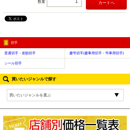
数量
切手
普通切手・差額切手
慶弔切手(慶事用切手・弔事用切手)
シール切手
買いたいジャンルで探す