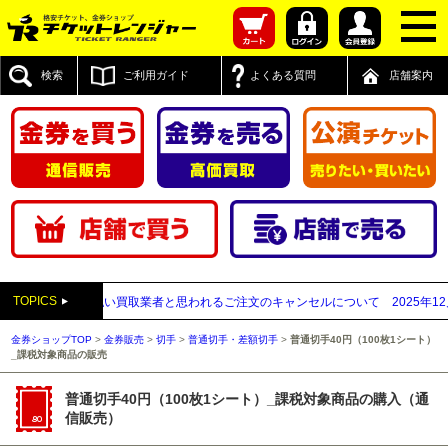
検索
ご利用ガイド
よくある質問
店舗案内
TOPICS
送付先が先払い買取業者と思われるご注文のキャンセルについて
2025年12月05
金券ショップTOP
>
金券販売
>
切手
>
普通切手・差額切手
>
普通切手40円（100枚1シート）
_課税対象商品の販売
普通切手40円（100枚1シート）_課税対象商品の購入（通
信販売）