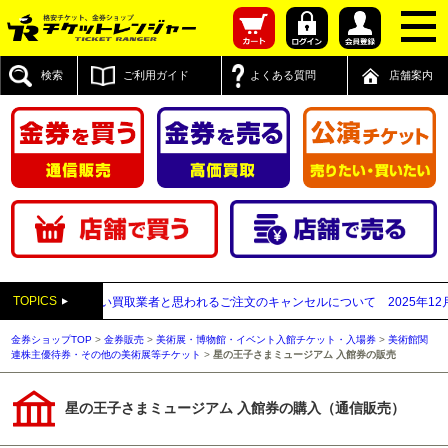
検索
ご利用ガイド
よくある質問
店舗案内
TOPICS
送付先が先払い買取業者と思われるご注文のキャンセルについて
2025年12月05日
金券ショップTOP
>
金券販売
>
美術展・博物館・イベント入館チケット・入場券
>
美術館関
連株主優待券・その他の美術展等チケット
>
星の王子さまミュージアム 入館券の販売
星の王子さまミュージアム 入館券の購入（通信販売）