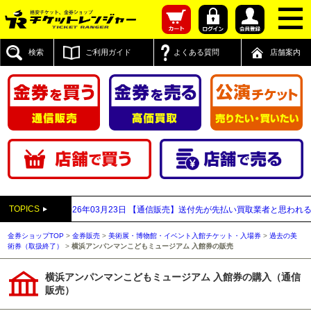
検索
ご利用ガイド
よくある質問
店舗案内
TOPICS
について
2026年03月23日
【通信販売】送付先が先払い買取業者と思われるご注
金券ショップTOP
>
金券販売
>
美術展・博物館・イベント入館チケット・入場券
>
過去の美
術券（取扱終了）
>
横浜アンパンマンこどもミュージアム 入館券の販売
横浜アンパンマンこどもミュージアム 入館券の購入（通信
販売）