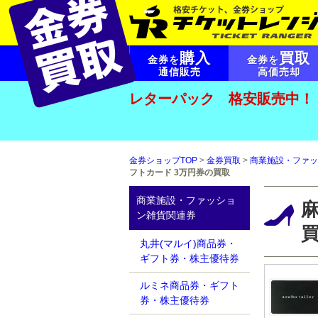
購入
買取
金券を
金券を
通信販売
高価売却
レターパック 格安販売中！
金券ショップTOP
>
金券買取
>
商業施設・ファッ
フトカード 3万円券の買取
商業施設・ファッショ
ン雑貨関連券
丸井(マルイ)商品券・
ギフト券・株主優待券
ルミネ商品券・ギフト
券・株主優待券