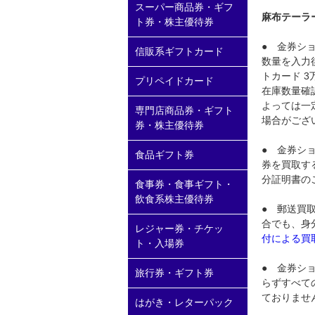
スーパー商品券・ギフ
麻布テーラ
ト券・株主優待券
● 金券シ
信販系ギフトカード
数量を入力
トカード 
プリペイドカード
在庫数量確
よっては一
専門店商品券・ギフト
場合がござ
券・株主優待券
● 金券シ
食品ギフト券
券を買取す
分証明書の
食事券・食事ギフト・
飲食系株主優待券
● 郵送買
合でも、身
レジャー券・チケッ
付による買
ト・入場券
● 金券シ
旅行券・ギフト券
らずすべて
ておりませ
はがき・レターパック