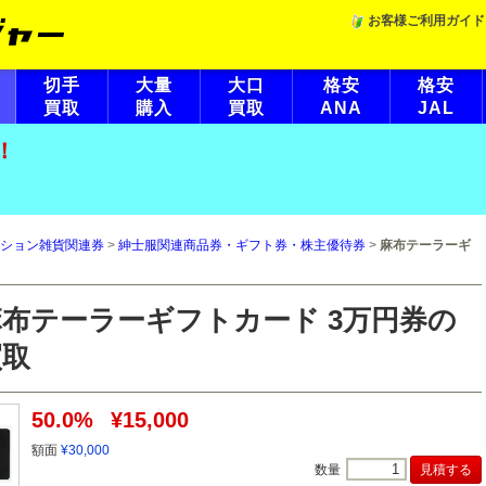
お客様ご利用ガイド
切手
大量
大口
格安
格安
買取
購入
買取
ANA
JAL
！
ション雑貨関連券
>
紳士服関連商品券・ギフト券・株主優待券
>
麻布テーラーギ
麻布テーラーギフトカード 3万円券の
買取
50.0%
¥15,000
額面
¥30,000
数量