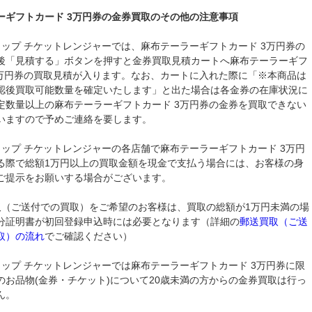
ーギフトカード 3万円券の金券買取のその他の注意事項
ョップ チケットレンジャーでは、麻布テーラーギフトカード 3万円券の
後「見積する」ボタンを押すと金券買取見積カートへ麻布テーラーギフ
3万円券の買取見積が入ります。なお、カートに入れた際に「※本商品は
認後買取可能数量を確定いたします」と出た場合は各金券の在庫状況に
定数量以上の麻布テーラーギフトカード 3万円券の金券を買取できない
いますので予めご連絡を要します。
ョップ チケットレンジャーの各店舗で麻布テーラーギフトカード 3万円
る際で総額1万円以上の買取金額を現金で支払う場合には、お客様の身
ご提示をお願いする場合がございます。
取（ご送付での買取）をご希望のお客様は、買取の総額が1万円未満の場
分証明書が初回登録申込時には必要となります（詳細の
郵送買取（ご送
取）の流れ
でご確認ください）
ョップ チケットレンジャーでは麻布テーラーギフトカード 3万円券に限
のお品物(金券・チケット)について20歳未満の方からの金券買取は行っ
ん。