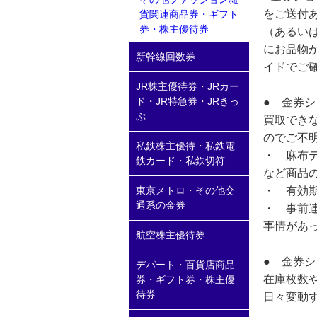
をご送付
貨関連商品券・ギフト
券・株主優待券
（あるい
にお品物
新幹線回数券
イドでご
JR株主優待券・JRカー
ド・JR特急券・JRきっ
● 金券
ぷ
買取でき
のでご不
私鉄株主優待・私鉄電
・ 麻布
鉄カード・私鉄切符
など商品
・ 有効
東京メトロ・その他交
通系の金券
・ 事前
事情があ
航空株主優待券
● 金券
デパート・百貨店商品
在庫枚数
券・ギフト券・株主優
待券
日々変動