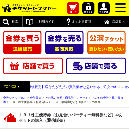
検索
ご利用ガイド
よくある質問
店舗案内
TOPICS
年03月23日
【通信販売】送付先が先払い買取業者と思われるご注文のキャンセルに
金券ショップTOP
>
金券販売
>
その他の金券・商品券・チケット
>
その他の金券・株主優待
券
>
ＩＢＪ株主優待券（お見合いパーティー無料券など）4枚セットの販売
ＩＢＪ株主優待券（お見合いパーティー無料券など）4枚
セットの購入（通信販売）