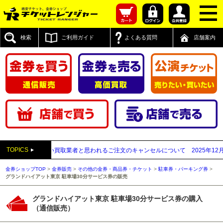
検索
ご利用ガイド
よくある質問
店舗案内
TOPICS
送付先が先払い買取業者と思われるご注文のキャンセルについて
2025年12月05日
金券ショップTOP
>
金券販売
>
その他の金券・商品券・チケット
>
駐車券・パーキング券
>
グランドハイアット東京 駐車場30分サービス券の販売
グランドハイアット東京 駐車場30分サービス券の購入
（通信販売）