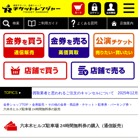
検索
ご利用ガイド
よくある質問
店舗案内
TOPICS
送付先が先払い買取業者と思われるご注文のキャンセルについて
2025年12月05日
金券ショップTOP
>
金券販売
>
その他の金券・商品券・チケット
>
駐車券・パーキング券
>
六本木ヒルズ駐車場 24時間無料券の販売
六本木ヒルズ駐車場 24時間無料券の購入（通信販売）