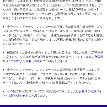
れた際に「※本商品は在庫数量確認後買取可能数量を確定いたします」と出た
場合は各金券の在庫状況によっては一定数量以上の大成建設株主優待冊子（ゴ
ルフ場（軽井沢高原ゴルフ倶楽部）ご優待クーポン券2,000円2枚（A券・B
券）＋工事代金1万円割引クーポン3枚）_課税対象商品の金券を買取できない
場合がございますので予めご連絡を要します。
● 金券ショップ チケットレンジャーの各店舗で大成建設株主優待冊子（ゴル
フ場（軽井沢高原ゴルフ倶楽部）ご優待クーポン券2,000円2枚（A券・B券）
＋工事代金1万円割引クーポン3枚）_課税対象商品を買取する際で総額1万円以
上の買取金額を現金で支払う場合には、お客様の身分証明書のご提示をお願い
する場合がございます。
● 郵送買取（ご送付での買取）をご希望のお客様は、買取の総額が1万円未満
の場合でも、身分証明書が初回登録申込時には必要となります（詳細の
郵送買
取（ご送付による買取）の流れ
でご確認ください）
● 金券ショップ チケットレンジャーでは大成建設株主優待冊子（ゴルフ場
（軽井沢高原ゴルフ倶楽部）ご優待クーポン券2,000円2枚（A券・B券）＋工
事代金1万円割引クーポン3枚）_課税対象商品に限らずすべてのお品物(金券・
チケット)について20歳未満の方からの金券買取は行っておりません。
● その他ご利用方法についてご不明な点がございましたら
お客様ご利用ガイ
ド
や
お問い合わせ
をご利用ください。