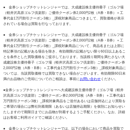
● 金券ショップチケットレンジャーでは、大成建設株主優待冊子（ゴルフ場
（軽井沢高原ゴルフ倶楽部）ご優待クーポン券2,000円2枚（A券・B券）＋工
事代金1万円割引クーポン3枚）_課税対象商品につきまして、買取価格が表示
されている場合は買取を行なっております。
● 金券ショップチケットレンジャーでは、大成建設株主優待冊子（ゴルフ場
（軽井沢高原ゴルフ倶楽部）ご優待クーポン券2,000円2枚（A券・B券）＋工
事代金1万円割引クーポン3枚）_課税対象商品について、商品名または上部に
特記事項の記載がある場合を除き、有効期限の記載がない限り60日以上あるこ
とを条件とした買取価格をご提示しております。当該残り期間を満たさない大
成建設株主優待冊子（ゴルフ場（軽井沢高原ゴルフ倶楽部）ご優待クーポン券
2,000円2枚（A券・B券）＋工事代金1万円割引クーポン3枚）_課税対象商品に
ついては、当該買取価格では買取できない場合がございます。有効期限60日未
満のお品物のご売却についてのご相談は、事前に
お問い合わせ
ください。
●金券ショップチケットレンジャーへ大成建設株主優待冊子（ゴルフ場（軽井
沢高原ゴルフ倶楽部）ご優待クーポン券2,000円2枚（A券・B券）＋工事代金1
万円割引クーポン3枚）_課税対象商品をご送付あるいは店舗持込により買取を
ご希望の場合には弊社到着期限（あるいは店舗持込期限）を個別にお知らせい
たしますので期限日までにお品物が到着するようご手配ください。なお、詳細
はお客様ご利用ガイドでご確認ください。
● 金券ショップチケットレンジャーでは、以下の場合において商品を買取で