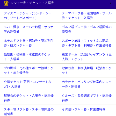
レジャー券・チケット・入場券
ディズニーチケット(ランド・シー
テーマパーク券・遊園地券・プール
のリゾートパスポート）
券・チケット・入場券
スパ・温泉・スーパー銭湯・サウナ
ゴルフ場プレー券・ゴルフ場関連の
等の割引券
割引券
ホテルギフト券・宿泊券・宿泊割引
スポーツ施設・フィットネス商品
券・観光レジャー券
券・ギフト券・利用券・株主優待券
動物園・植物園・水族館のチケッ
東京ドーム・読売ジャイアンツ（巨
ト・入場券
人戦）チケット
プロ野球・その他スポーツ観戦チケ
歌舞伎座・新橋演舞場・明治座チケ
ット・株主優待券
ット
公演チケット(芝居・コンサートな
カラオケ・ボウリング他室内レジャ
ど)・入場券
ー券・割引券
展望台のチケット・入場券・株主優
クルーズ・客船関連ギフト・株主優
待券
待券
スキー場リフト券・スキー場関連の
その他レジャー券・株主優待券
割引券