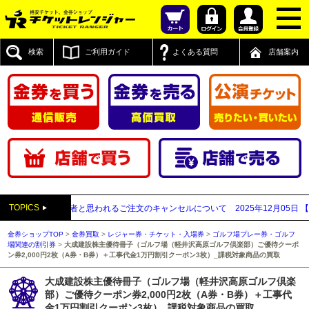
検索
ご利用ガイド
よくある質問
店舗案内
TOPICS
払い買取業者と思われるご注文のキャンセルについて
2025年12月05日
【202
金券ショップTOP
>
金券買取
>
レジャー券・チケット・入場券
>
ゴルフ場プレー券・ゴルフ
場関連の割引券
>
大成建設株主優待冊子（ゴルフ場（軽井沢高原ゴルフ倶楽部）ご優待クーポ
ン券2,000円2枚（A券・B券）＋工事代金1万円割引クーポン3枚）_課税対象商品の買取
大成建設株主優待冊子（ゴルフ場（軽井沢高原ゴルフ倶楽
部）ご優待クーポン券2,000円2枚（A券・B券）＋工事代
金1万円割引クーポン3枚）_課税対象商品の買取