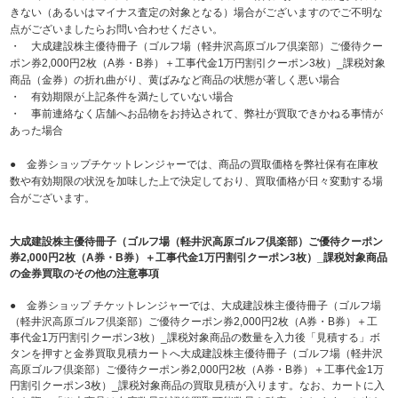
きない（あるいはマイナス査定の対象となる）場合がございますのでご不明な
点がございましたらお問い合わせください。
・ 大成建設株主優待冊子（ゴルフ場（軽井沢高原ゴルフ倶楽部）ご優待クー
ポン券2,000円2枚（A券・B券）＋工事代金1万円割引クーポン3枚）_課税対象
商品（金券）の折れ曲がり、黄ばみなど商品の状態が著しく悪い場合
・ 有効期限が上記条件を満たしていない場合
・ 事前連絡なく店舗へお品物をお持込されて、弊社が買取できかねる事情が
あった場合
● 金券ショップチケットレンジャーでは、商品の買取価格を弊社保有在庫枚
数や有効期限の状況を加味した上で決定しており、買取価格が日々変動する場
合がございます。
大成建設株主優待冊子（ゴルフ場（軽井沢高原ゴルフ倶楽部）ご優待クーポン
券2,000円2枚（A券・B券）＋工事代金1万円割引クーポン3枚）_課税対象商品
の金券買取のその他の注意事項
● 金券ショップ チケットレンジャーでは、大成建設株主優待冊子（ゴルフ場
（軽井沢高原ゴルフ倶楽部）ご優待クーポン券2,000円2枚（A券・B券）＋工
事代金1万円割引クーポン3枚）_課税対象商品の数量を入力後「見積する」ボ
タンを押すと金券買取見積カートへ大成建設株主優待冊子（ゴルフ場（軽井沢
高原ゴルフ倶楽部）ご優待クーポン券2,000円2枚（A券・B券）＋工事代金1万
円割引クーポン3枚）_課税対象商品の買取見積が入ります。なお、カートに入