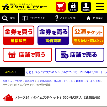
検索
ご利用ガイド
よくある質問
店舗案内
TOPICS
先払い買取業者と思われるご注文のキャンセルについて
2025年12月05日
【202
金券ショップTOP
>
金券販売
>
その他の金券・商品券・チケット
>
駐車券・パーキング券
>
パーク24（タイムズチケット）500円の販売
パーク24（タイムズチケット）500円の購入（通信販売）