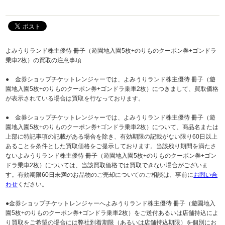
よみうりランド株主優待 冊子（遊園地入園5枚+のりものクーポン券+ゴンドラ
乗車2枚）の買取の注意事項
● 金券ショップチケットレンジャーでは、よみうりランド株主優待 冊子（遊
園地入園5枚+のりものクーポン券+ゴンドラ乗車2枚）につきまして、買取価格
が表示されている場合は買取を行なっております。
● 金券ショップチケットレンジャーでは、よみうりランド株主優待 冊子（遊
園地入園5枚+のりものクーポン券+ゴンドラ乗車2枚）について、商品名または
上部に特記事項の記載がある場合を除き、有効期限の記載がない限り60日以上
あることを条件とした買取価格をご提示しております。当該残り期間を満たさ
ないよみうりランド株主優待 冊子（遊園地入園5枚+のりものクーポン券+ゴン
ドラ乗車2枚）については、当該買取価格では買取できない場合がございま
す。有効期限60日未満のお品物のご売却についてのご相談は、事前に
お問い合
わせ
ください。
●金券ショップチケットレンジャーへよみうりランド株主優待 冊子（遊園地入
園5枚+のりものクーポン券+ゴンドラ乗車2枚）をご送付あるいは店舗持込によ
り買取をご希望の場合には弊社到着期限（あるいは店舗持込期限）を個別にお