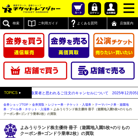
検索
ご利用ガイド
よくある質問
店舗案内
TOPICS
先が先払い買取業者と思われるご注文のキャンセルについて
2025年12月05日
【2
金券ショップTOP
>
金券買取
>
レジャー券・チケット・入場券
>
テーマパーク券・遊園地
券・プール券・チケット・入場券
>
よみうりランド株主優待 冊子（遊園地入園5枚+のりもの
クーポン券+ゴンドラ乗車2枚）の買取
よみうりランド株主優待 冊子（遊園地入園5枚+のりもの
クーポン券+ゴンドラ乗車2枚）の買取