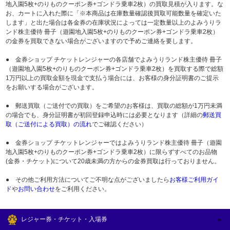
地入園5枚+のりものクーポン券+ゴンドラ乗車2枚）の買取見積が入ります。な
お、カートに入れた際に「※本商品は在庫数量確認後買取可能数量を確定いた
します」と出た場合は各金券の在庫状況によっては一定数量以上のよみうりラ
ンド株主優待 冊子（遊園地入園5枚+のりものクーポン券+ゴンドラ乗車2枚）
の金券を買取できない場合がございますので予めご連絡を要します。
● 金券ショップ チケットレンジャーの各店舗でよみうりランド株主優待 冊子
（遊園地入園5枚+のりものクーポン券+ゴンドラ乗車2枚）を買取する際で総額
1万円以上の買取金額を現金で支払う場合には、お客様の身分証明書のご提示
をお願いする場合がございます。
● 郵送買取（ご送付での買取）をご希望のお客様は、買取の総額が1万円未満
の場合でも、身分証明書が初回登録申込時には必要となります（詳細の
郵送買
取（ご送付による買取）の流れ
でご確認ください）
● 金券ショップ チケットレンジャーではよみうりランド株主優待 冊子（遊園
地入園5枚+のりものクーポン券+ゴンドラ乗車2枚）に限らずすべてのお品物
(金券・チケット)について20歳未満の方からの金券買取は行っておりません。
● その他ご利用方法についてご不明な点がございましたら
お客様ご利用ガイ
ド
や
お問い合わせ
をご利用ください。
レジャー券・チケット・入場券