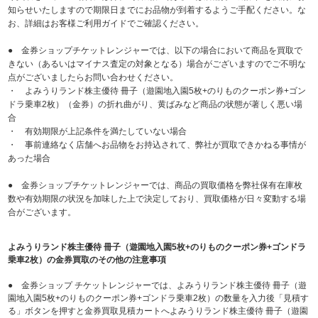
知らせいたしますので期限日までにお品物が到着するようご手配ください。な
お、詳細はお客様ご利用ガイドでご確認ください。
● 金券ショップチケットレンジャーでは、以下の場合において商品を買取で
きない（あるいはマイナス査定の対象となる）場合がございますのでご不明な
点がございましたらお問い合わせください。
・ よみうりランド株主優待 冊子（遊園地入園5枚+のりものクーポン券+ゴン
ドラ乗車2枚）（金券）の折れ曲がり、黄ばみなど商品の状態が著しく悪い場
合
・ 有効期限が上記条件を満たしていない場合
・ 事前連絡なく店舗へお品物をお持込されて、弊社が買取できかねる事情が
あった場合
● 金券ショップチケットレンジャーでは、商品の買取価格を弊社保有在庫枚
数や有効期限の状況を加味した上で決定しており、買取価格が日々変動する場
合がございます。
よみうりランド株主優待 冊子（遊園地入園5枚+のりものクーポン券+ゴンドラ
乗車2枚）の金券買取のその他の注意事項
● 金券ショップ チケットレンジャーでは、よみうりランド株主優待 冊子（遊
園地入園5枚+のりものクーポン券+ゴンドラ乗車2枚）の数量を入力後「見積す
る」ボタンを押すと金券買取見積カートへよみうりランド株主優待 冊子（遊園