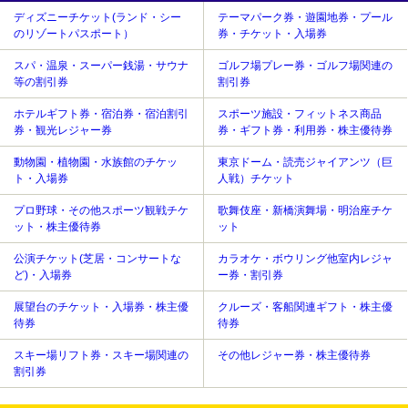
ディズニーチケット(ランド・シー
テーマパーク券・遊園地券・プール
のリゾートパスポート）
券・チケット・入場券
スパ・温泉・スーパー銭湯・サウナ
ゴルフ場プレー券・ゴルフ場関連の
等の割引券
割引券
ホテルギフト券・宿泊券・宿泊割引
スポーツ施設・フィットネス商品
券・観光レジャー券
券・ギフト券・利用券・株主優待券
動物園・植物園・水族館のチケッ
東京ドーム・読売ジャイアンツ（巨
ト・入場券
人戦）チケット
プロ野球・その他スポーツ観戦チケ
歌舞伎座・新橋演舞場・明治座チケ
ット・株主優待券
ット
公演チケット(芝居・コンサートな
カラオケ・ボウリング他室内レジャ
ど)・入場券
ー券・割引券
展望台のチケット・入場券・株主優
クルーズ・客船関連ギフト・株主優
待券
待券
スキー場リフト券・スキー場関連の
その他レジャー券・株主優待券
割引券