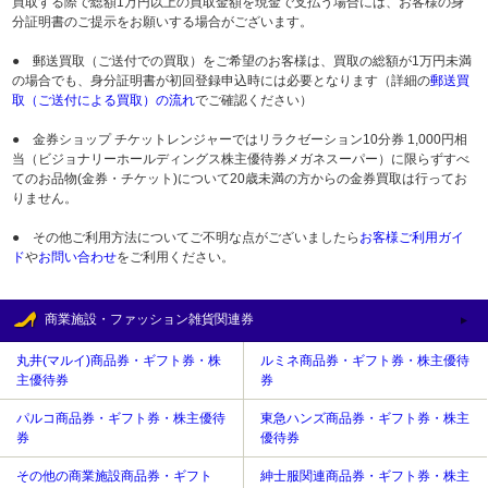
買取する際で総額1万円以上の買取金額を現金で支払う場合には、お客様の身
分証明書のご提示をお願いする場合がございます。
● 郵送買取（ご送付での買取）をご希望のお客様は、買取の総額が1万円未満
の場合でも、身分証明書が初回登録申込時には必要となります（詳細の
郵送買
取（ご送付による買取）の流れ
でご確認ください）
● 金券ショップ チケットレンジャーではリラクゼーション10分券 1,000円相
当（ビジョナリーホールディングス株主優待券メガネスーパー）に限らずすべ
てのお品物(金券・チケット)について20歳未満の方からの金券買取は行ってお
りません。
● その他ご利用方法についてご不明な点がございましたら
お客様ご利用ガイ
ド
や
お問い合わせ
をご利用ください。
商業施設・ファッション雑貨関連券
丸井(マルイ)商品券・ギフト券・株
ルミネ商品券・ギフト券・株主優待
主優待券
券
パルコ商品券・ギフト券・株主優待
東急ハンズ商品券・ギフト券・株主
券
優待券
その他の商業施設商品券・ギフト
紳士服関連商品券・ギフト券・株主