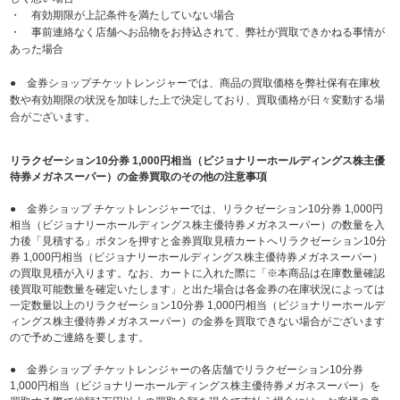
・ 有効期限が上記条件を満たしていない場合
・ 事前連絡なく店舗へお品物をお持込されて、弊社が買取できかねる事情が
あった場合
● 金券ショップチケットレンジャーでは、商品の買取価格を弊社保有在庫枚
数や有効期限の状況を加味した上で決定しており、買取価格が日々変動する場
合がございます。
リラクゼーション10分券 1,000円相当（ビジョナリーホールディングス株主優
待券メガネスーパー）の金券買取のその他の注意事項
● 金券ショップ チケットレンジャーでは、リラクゼーション10分券 1,000円
相当（ビジョナリーホールディングス株主優待券メガネスーパー）の数量を入
力後「見積する」ボタンを押すと金券買取見積カートへリラクゼーション10分
券 1,000円相当（ビジョナリーホールディングス株主優待券メガネスーパー）
の買取見積が入ります。なお、カートに入れた際に「※本商品は在庫数量確認
後買取可能数量を確定いたします」と出た場合は各金券の在庫状況によっては
一定数量以上のリラクゼーション10分券 1,000円相当（ビジョナリーホールデ
ィングス株主優待券メガネスーパー）の金券を買取できない場合がございます
ので予めご連絡を要します。
● 金券ショップ チケットレンジャーの各店舗でリラクゼーション10分券
1,000円相当（ビジョナリーホールディングス株主優待券メガネスーパー）を