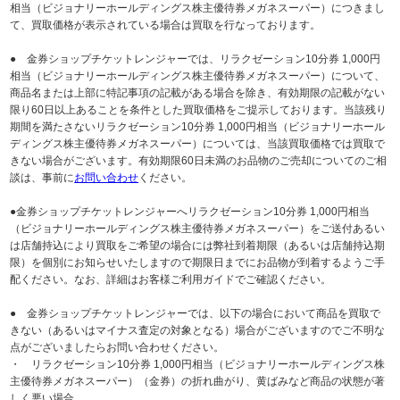
相当（ビジョナリーホールディングス株主優待券メガネスーパー）につきまし
て、買取価格が表示されている場合は買取を行なっております。
● 金券ショップチケットレンジャーでは、リラクゼーション10分券 1,000円
相当（ビジョナリーホールディングス株主優待券メガネスーパー）について、
商品名または上部に特記事項の記載がある場合を除き、有効期限の記載がない
限り60日以上あることを条件とした買取価格をご提示しております。当該残り
期間を満たさないリラクゼーション10分券 1,000円相当（ビジョナリーホール
ディングス株主優待券メガネスーパー）については、当該買取価格では買取で
きない場合がございます。有効期限60日未満のお品物のご売却についてのご相
談は、事前に
お問い合わせ
ください。
●金券ショップチケットレンジャーへリラクゼーション10分券 1,000円相当
（ビジョナリーホールディングス株主優待券メガネスーパー）をご送付あるい
は店舗持込により買取をご希望の場合には弊社到着期限（あるいは店舗持込期
限）を個別にお知らせいたしますので期限日までにお品物が到着するようご手
配ください。なお、詳細はお客様ご利用ガイドでご確認ください。
● 金券ショップチケットレンジャーでは、以下の場合において商品を買取で
きない（あるいはマイナス査定の対象となる）場合がございますのでご不明な
点がございましたらお問い合わせください。
・ リラクゼーション10分券 1,000円相当（ビジョナリーホールディングス株
主優待券メガネスーパー）（金券）の折れ曲がり、黄ばみなど商品の状態が著
しく悪い場合