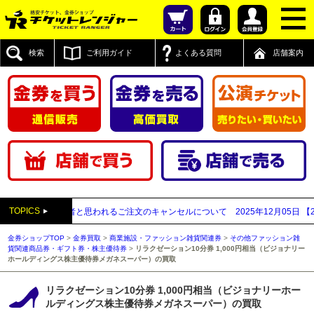
検索
ご利用ガイド
よくある質問
店舗案内
TOPICS
払い買取業者と思われるご注文のキャンセルについて
2025年12月05日
【2025
金券ショップTOP
>
金券買取
>
商業施設・ファッション雑貨関連券
>
その他ファッション雑
貨関連商品券・ギフト券・株主優待券
>
リラクゼーション10分券 1,000円相当（ビジョナリー
ホールディングス株主優待券メガネスーパー）の買取
リラクゼーション10分券 1,000円相当（ビジョナリーホー
ルディングス株主優待券メガネスーパー）の買取