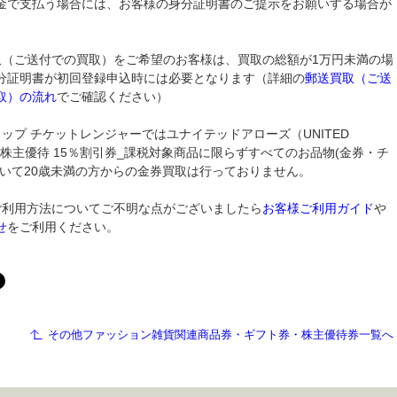
金で支払う場合には、お客様の身分証明書のご提示をお願いする場合が
。
取（ご送付での買取）をご希望のお客様は、買取の総額が1万円未満の場
分証明書が初回登録申込時には必要となります（詳細の
郵送買取（ご送
取）の流れ
でご確認ください）
ョップ チケットレンジャーではユナイテッドアローズ（UNITED
）株主優待 15％割引券_課税対象商品に限らずすべてのお品物(金券・チ
ついて20歳未満の方からの金券買取は行っておりません。
ご利用方法についてご不明な点がございましたら
お客様ご利用ガイド
や
せ
をご利用ください。
その他ファッション雑貨関連商品券・ギフト券・株主優待券一覧へ