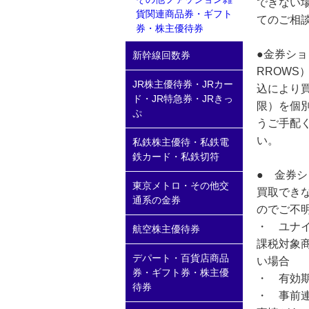
できない
貨関連商品券・ギフト
てのご相
券・株主優待券
●金券ショ
新幹線回数券
RROWS
JR株主優待券・JRカー
込により
ド・JR特急券・JRきっ
限）を個
ぷ
うご手配
い。
私鉄株主優待・私鉄電
鉄カード・私鉄切符
● 金券
東京メトロ・その他交
買取でき
通系の金券
のでご不
・ ユナイ
航空株主優待券
課税対象
デパート・百貨店商品
い場合
券・ギフト券・株主優
・ 有効
待券
・ 事前