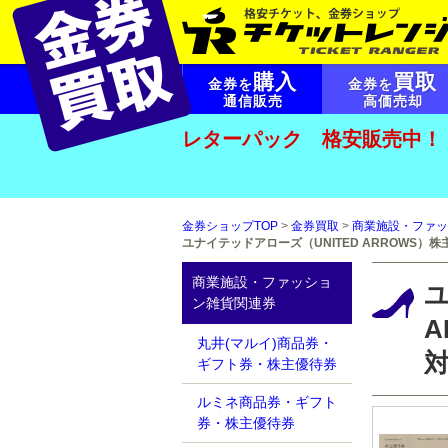
購入
買取
金券を
金券を
通信販売
高価売却
レターパック 格安販売中！
金券ショップTOP
>
金券買取
>
商業施設・ファッ
ユナイテッドアローズ（UNITED ARROWS）
商業施設・ファッショ
ユ
ン雑貨関連券
A
丸井(マルイ)商品券・
ギフト券・株主優待券
ルミネ商品券・ギフト
券・株主優待券