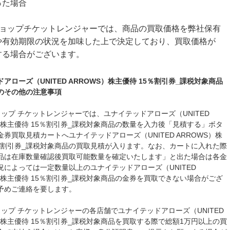
った場合
ショップチケットレンジャーでは、商品の買取価格を弊社保有
や有効期限の状況を加味した上で決定しており、買取価格が
する場合がございます。
アローズ（UNITED ARROWS）株主優待 15％割引券_課税対象商品
のその他の注意事項
ョップ チケットレンジャーでは、ユナイテッドアローズ（UNITED
S）株主優待 15％割引券_課税対象商品の数量を入力後「見積する」ボタ
券買取見積カートへユナイテッドアローズ（UNITED ARROWS）株
5％割引券_課税対象商品の買取見積が入ります。なお、カートに入れた際
品は在庫数量確認後買取可能数量を確定いたします」と出た場合は各金
況によっては一定数量以上のユナイテッドアローズ（UNITED
S）株主優待 15％割引券_課税対象商品の金券を買取できない場合がござ
予めご連絡を要します。
ョップ チケットレンジャーの各店舗でユナイテッドアローズ（UNITED
）株主優待 15％割引券_課税対象商品を買取する際で総額1万円以上の買