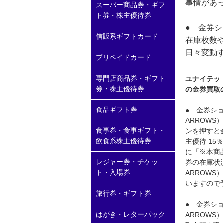
事情があ
スーパー商品券・ギフ
ト券・株主優待券
● 金券
信販系ギフトカード
在庫枚数
日々変動
プリペイドカード
専門店商品券・ギフト
ユナイテッド
券・株主優待券
の金券買取
食品ギフト券
● 金券シ
ARROW
食事券・食事ギフト・
ンを押すと金
飲食系株主優待券
主優待 1
に「※本商
レジャー券・チケッ
券の在庫状
ト・入場券
ARROW
いますので
旅行券・ギフト券
● 金券シ
はがき・レターパック
ARROWS