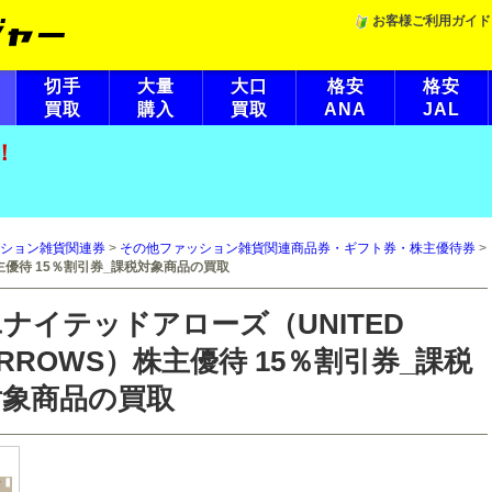
お客様ご利用ガイド
切手
大量
大口
格安
格安
買取
購入
買取
ANA
JAL
！
ション雑貨関連券
>
その他ファッション雑貨関連商品券・ギフト券・株主優待券
>
株主優待 15％割引券_課税対象商品の買取
ナイテッドアローズ（UNITED
RROWS）株主優待 15％割引券_課税
対象商品の買取