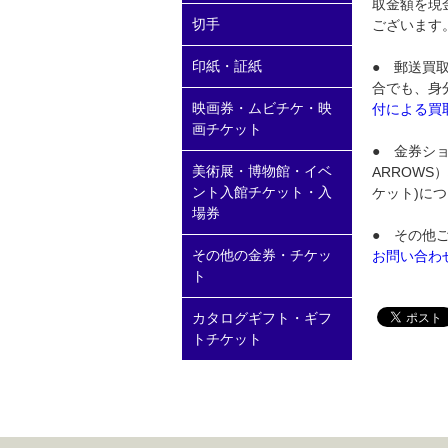
取金額を現
切手
ございます
印紙・証紙
● 郵送買
合でも、身
映画券・ムビチケ・映
付による買
画チケット
● 金券シ
美術展・博物館・イベ
ARROWS
ント入館チケット・入
ケット)に
場券
● その他
その他の金券・チケッ
お問い合わ
ト
カタログギフト・ギフ
トチケット