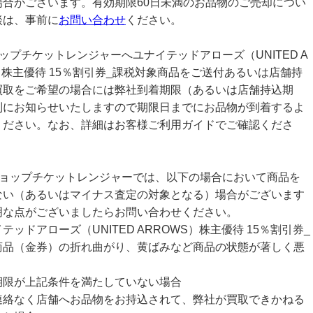
場合がございます。有効期限60日未満のお品物のご売却につい
談は、事前に
お問い合わせ
ください。
ップチケットレンジャーへユナイテッドアローズ（UNITED A
）株主優待 15％割引券_課税対象商品をご送付あるいは店舗持
買取をご希望の場合には弊社到着期限（あるいは店舗持込期
別にお知らせいたしますので期限日までにお品物が到着するよ
ください。なお、詳細はお客様ご利用ガイドでご確認くださ
ショップチケットレンジャーでは、以下の場合において商品を
ない（あるいはマイナス査定の対象となる）場合がございます
明な点がございましたらお問い合わせください。
テッドアローズ（UNITED ARROWS）株主優待 15％割引券_
商品（金券）の折れ曲がり、黄ばみなど商品の状態が著しく悪
期限が上記条件を満たしていない場合
連絡なく店舗へお品物をお持込されて、弊社が買取できかねる