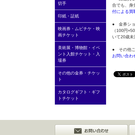
切手
合でも、身
付による買
印紙・証紙
● 金券シ
映画券・ムビチケ・映
（100円×
画チケット
いて20歳
美術展・博物館・イベ
● その他
ント入館チケット・入
お問い合わ
場券
その他の金券・チケッ
ト
カタログギフト・ギフ
トチケット