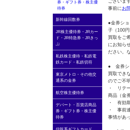
ございま
券・ギフト券・株主優
事前に
お
待券
新幹線回数券
●金券シ
子（100
JR株主優待券・JRカー
買取をご
ド・JR特急券・JRきっ
ぷ
にお知ら
ださい。
私鉄株主優待・私鉄電
鉄カード・私鉄切符
● 金券
買取でき
東京メトロ・その他交
通系の金券
のでご不
・ リテー
航空株主優待券
商品（金
・ 有効
デパート・百貨店商品
・ 事前
券・ギフト券・株主優
事情があ
待券
信販系ギフトカード