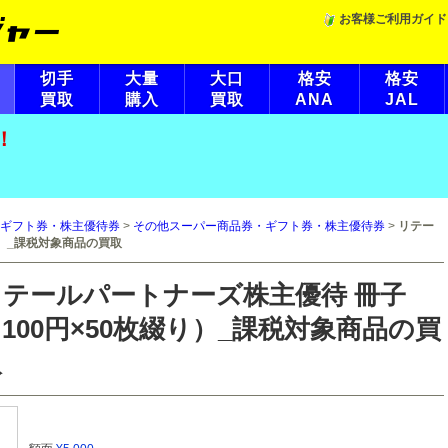
お客様ご利用ガイド
切手
大量
大口
格安
格安
買取
購入
買取
ANA
JAL
！
ギフト券・株主優待券
>
その他スーパー商品券・ギフト券・株主優待券
>
リテー
り）_課税対象商品の買取
リテールパートナーズ株主優待 冊子
100円×50枚綴り）_課税対象商品の買
取