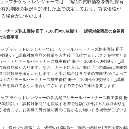
ショップチケットレンジャーでは、商品の買取価格を弊社保有
や有効期限の状況を加味した上で決定しており、買取価格が
する場合がございます。
ートナーズ株主優待 冊子（100円×50枚綴り）_課税対象商品の金券買
の注意事項
ョップ チケットレンジャーでは、リテールパートナーズ株主優待 冊子
×50枚綴り）_課税対象商品の数量を入力後「見積する」ボタンを押すと金
カートへリテールパートナーズ株主優待 冊子（100円×50枚綴り）_課
の買取見積が入ります。なお、カートに入れた際に「※本商品は在庫数
取可能数量を確定いたします」と出た場合は各金券の在庫状況によって
以上のリテールパートナーズ株主優待 冊子（100円×50枚綴り）_課税
金券を買取できない場合がございますので予めご連絡を要します。
ョップ チケットレンジャーの各店舗でリテールパートナーズ株主優待 冊
円×50枚綴り）_課税対象商品を買取する際で総額1万円以上の買取金額を
う場合には、お客様の身分証明書のご提示をお願いする場合がございま
取（ご送付での買取）をご希望のお客様は、買取の総額が1万円未満の場