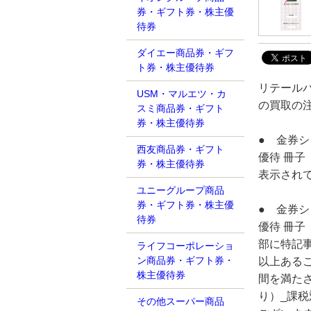
券・ギフト券・株主優
待券
ダイエー商品券・ギフ
ト券・株主優待券
リテールパ
USM・マルエツ・カ
の買取の
スミ商品券・ギフト
券・株主優待券
● 金券
西友商品券・ギフト
優待 冊子
券・株主優待券
表示され
ユニーグループ商品
券・ギフト券・株主優
● 金券
待券
優待 冊子
部に特記
ライフコーポレーショ
ン商品券・ギフト券・
以上ある
株主優待券
間を満たさ
り）_課
その他スーパー商品