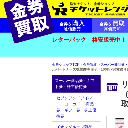
購入
買取
金券を
金券を
通信販売
高価売却
レターパック 格安販売中！
金券ショップTOP
>
金券買取
>
スーパー商品券・
ルパートナーズ株主優待 冊子（100円×50枚綴
スーパー商品券・ギフ
ト券・株主優待券
（
セブンアンドアイ(イ
トーヨーカドー)商品
券・ギフト券・株主優
待券
イオングループ商品