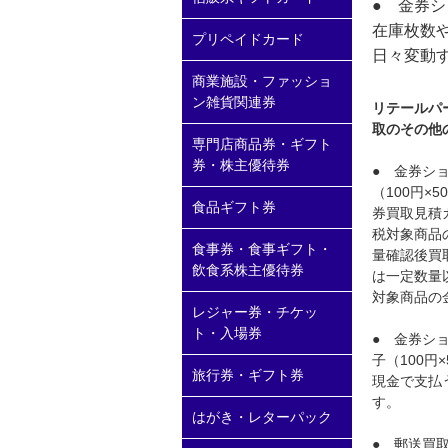
● 金券
在庫枚数
プリペイドカード
日々変動
商業施設・ファッショ
ン雑貨関連券
リテールパ
取のその他
専門店商品券・ギフト
券・株主優待券
● 金券シ
（100円
食品ギフト券
券買取見積
税対象商品
食事券・食事ギフト・
量確認後買
飲食系株主優待券
は一定数量
対象商品の
レジャー券・チケッ
ト・入場券
● 金券シ
子（100
旅行券・ギフト券
現金で支払
す。
はがき・レターパック
● 郵送買