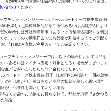
す。有効期限60日未満のお品物のご売却についてのご相談は、
問い合わせ
ください。
ョップチケットレンジャーへリテールパートナーズ株主優待 冊
円×50枚綴り）_課税対象商品をご送付あるいは店舗持込により
希望の場合には弊社到着期限（あるいは店舗持込期限）を個別
せいたしますので期限日までにお品物が到着するようご手配く
なお、詳細はお客様ご利用ガイドでご確認ください。
ショップチケットレンジャーでは、以下の場合において商品を
ない（あるいはマイナス査定の対象となる）場合がございます
明な点がございましたらお問い合わせください。
ルパートナーズ株主優待 冊子（100円×50枚綴り）_課税対象
券）の折れ曲がり、黄ばみなど商品の状態が著しく悪い場合
期限が上記条件を満たしていない場合
連絡なく店舗へお品物をお持込されて、弊社が買取できかねる
った場合