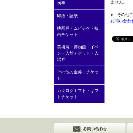
ません。
切手
● その他
印紙・証紙
お問い合わ
映画券・ムビチケ・映
画チケット
美術展・博物館・イベ
ント入館チケット・入
場券
その他の金券・チケッ
ト
カタログギフト・ギフ
トチケット