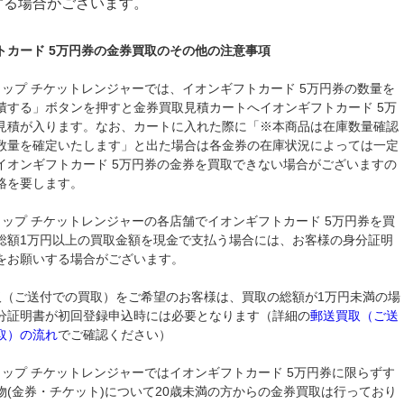
する場合がございます。
トカード 5万円券の金券買取のその他の注意事項
ョップ チケットレンジャーでは、イオンギフトカード 5万円券の数量を
積する」ボタンを押すと金券買取見積カートへイオンギフトカード 5万
見積が入ります。なお、カートに入れた際に「※本商品は在庫数量確認
数量を確定いたします」と出た場合は各金券の在庫状況によっては一定
イオンギフトカード 5万円券の金券を買取できない場合がございますの
絡を要します。
ョップ チケットレンジャーの各店舗でイオンギフトカード 5万円券を買
総額1万円以上の買取金額を現金で支払う場合には、お客様の身分証明
をお願いする場合がございます。
取（ご送付での買取）をご希望のお客様は、買取の総額が1万円未満の場
分証明書が初回登録申込時には必要となります（詳細の
郵送買取（ご送
取）の流れ
でご確認ください）
ョップ チケットレンジャーではイオンギフトカード 5万円券に限らずす
物(金券・チケット)について20歳未満の方からの金券買取は行っており