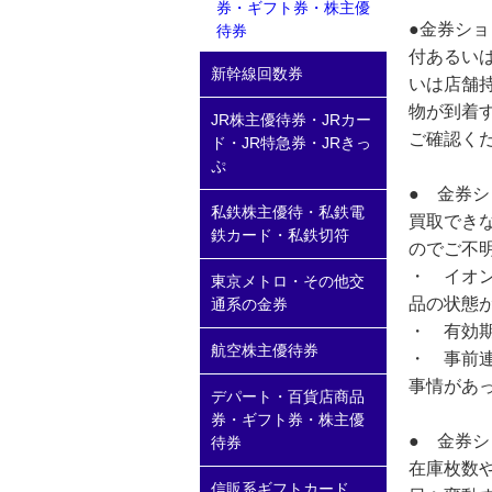
券・ギフト券・株主優
●金券シ
待券
付あるい
新幹線回数券
いは店舗
物が到着
JR株主優待券・JRカー
ご確認く
ド・JR特急券・JRきっ
ぷ
● 金券
私鉄株主優待・私鉄電
買取でき
鉄カード・私鉄切符
のでご不
・ イオ
東京メトロ・その他交
品の状態
通系の金券
・ 有効
航空株主優待券
・ 事前
事情があ
デパート・百貨店商品
券・ギフト券・株主優
● 金券
待券
在庫枚数
信販系ギフトカード