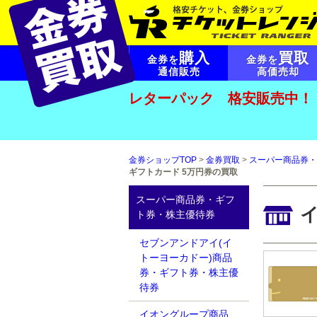
購入
買取
金券を
金券を
通信販売
高価売却
レターパック 格安販売中！
金券ショップTOP
>
金券買取
>
スーパー商品券・
ギフトカード 5万円券の買取
スーパー商品券・ギフ
ト券・株主優待券
セブンアンドアイ(イ
トーヨーカドー)商品
券・ギフト券・株主優
待券
イオングループ商品