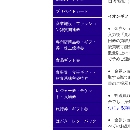
日々変動
プリペイドカード
イオンギフ
商業施設・ファッショ
● 金券シ
ン雑貨関連券
入力後「見
円券の買取
専門店商品券・ギフト
後買取可能
券・株主優待券
数量以上の
で予めご連
食品ギフト券
● 金券シ
食事券・食事ギフト・
取する際で
飲食系株主優待券
書のご提示
レジャー券・チケッ
● 郵送買
ト・入場券
合でも、身
付による買
旅行券・ギフト券
● 金券シ
はがき・レターパック
べてのお品