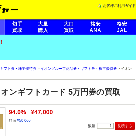
お客様ご利用ガイド
切手
大量
大口
格安
格安
買取
購入
買取
ANA
JAL
！
ギフト券・株主優待券
>
イオングループ商品券・ギフト券・株主優待券
>
イオン
イオンギフトカード 5万円券の買取
94.0%
¥47,000
額面
¥50,000
数量